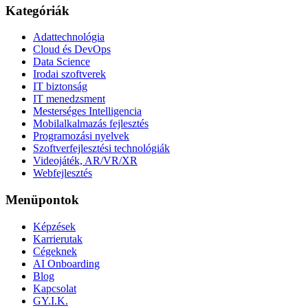
Kategóriák
Adattechnológia
Cloud és DevOps
Data Science
Irodai szoftverek
IT biztonság
IT menedzsment
Mesterséges Intelligencia
Mobilalkalmazás fejlesztés
Programozási nyelvek
Szoftverfejlesztési technológiák
Videojáték, AR/VR/XR
Webfejlesztés
Menüpontok
Képzések
Karrierutak
Cégeknek
AI Onboarding
Blog
Kapcsolat
GY.I.K.