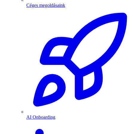
Céges megoldásaink
AI Onboarding