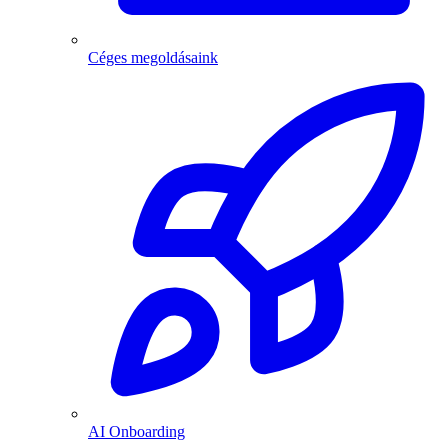
Céges megoldásaink
AI Onboarding