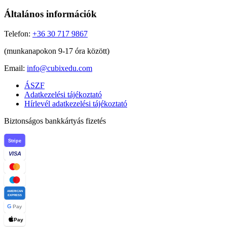
Általános információk
Telefon:
+36 30 717 9867
(munkanapokon 9-17 óra között)
Email:
info@cubixedu.com
ÁSZF
Adatkezelési tájékoztató
Hírlevél adatkezelési tájékoztató
Biztonságos bankkártyás fizetés
Stripe
VISA
AMERICAN
EXPRESS
G
Pay
Pay