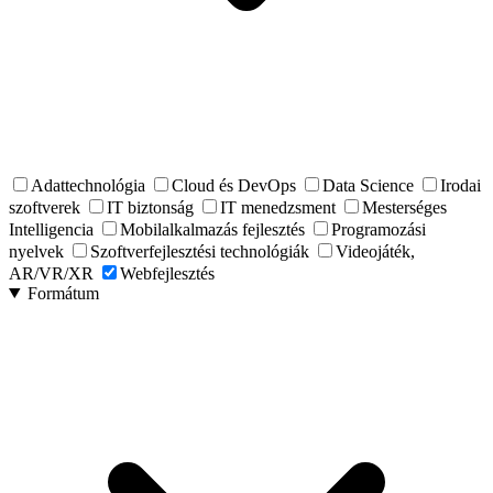
Adattechnológia
Cloud és DevOps
Data Science
Irodai
szoftverek
IT biztonság
IT menedzsment
Mesterséges
Intelligencia
Mobilalkalmazás fejlesztés
Programozási
nyelvek
Szoftverfejlesztési technológiák
Videojáték,
AR/VR/XR
Webfejlesztés
Formátum