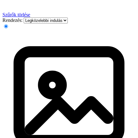
Szűrők törlése
Rendezés: