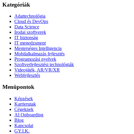
Kategóriák
Adattechnológia
Cloud és DevOps
Data Science
Irodai szoftverek
IT biztonság
IT menedzsment
Mesterséges Intelligencia
Mobilalkalmazás fejlesztés
Programozási nyelvek
Szoftverfejlesztési technológiák
Videojáték, AR/VR/XR
Webfejlesztés
Menüpontok
Képzések
Karrierutak
Cégeknek
AI Onboarding
Blog
Kapcsolat
GY.I.K.