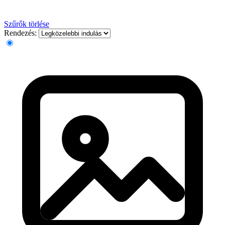
Szűrők törlése
Rendezés: