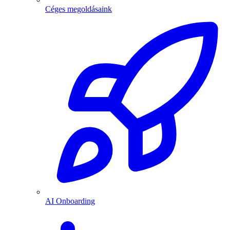
Céges megoldásaink
AI Onboarding