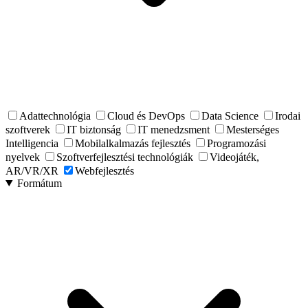
Adattechnológia
Cloud és DevOps
Data Science
Irodai
szoftverek
IT biztonság
IT menedzsment
Mesterséges
Intelligencia
Mobilalkalmazás fejlesztés
Programozási
nyelvek
Szoftverfejlesztési technológiák
Videojáték,
AR/VR/XR
Webfejlesztés
Formátum