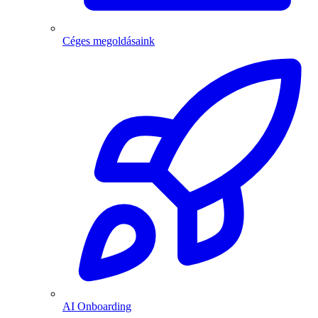
Céges megoldásaink
AI Onboarding