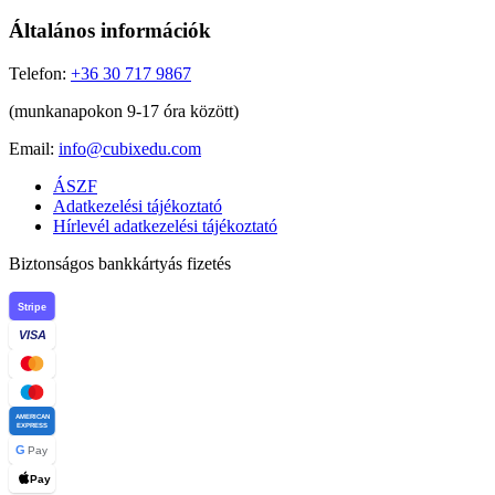
Általános információk
Telefon:
+36 30 717 9867
(munkanapokon 9-17 óra között)
Email:
info@cubixedu.com
ÁSZF
Adatkezelési tájékoztató
Hírlevél adatkezelési tájékoztató
Biztonságos bankkártyás fizetés
Stripe
VISA
AMERICAN
EXPRESS
G
Pay
Pay