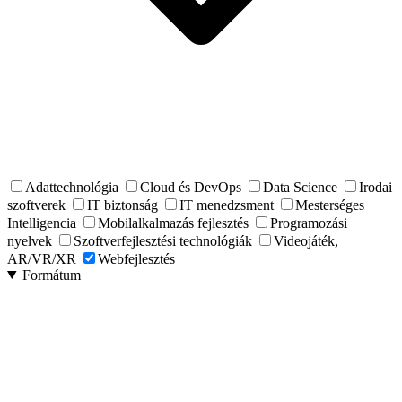
Adattechnológia
Cloud és DevOps
Data Science
Irodai
szoftverek
IT biztonság
IT menedzsment
Mesterséges
Intelligencia
Mobilalkalmazás fejlesztés
Programozási
nyelvek
Szoftverfejlesztési technológiák
Videojáték,
AR/VR/XR
Webfejlesztés
Formátum