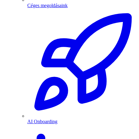
Céges megoldásaink
AI Onboarding