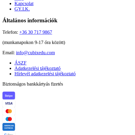
Kapcsolat
GY.I.K.
Általános információk
Telefon:
+36 30 717 9867
(munkanapokon 9-17 óra között)
Email:
info@cubixedu.com
ÁSZF
Adatkezelési tájékoztató
Hírlevél adatkezelési tájékoztató
Biztonságos bankkártyás fizetés
Stripe
VISA
AMERICAN
EXPRESS
G
Pay