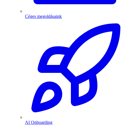
Céges megoldásaink
AI Onboarding