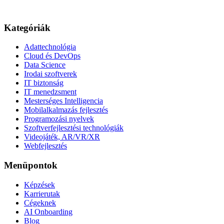
Kategóriák
Adattechnológia
Cloud és DevOps
Data Science
Irodai szoftverek
IT biztonság
IT menedzsment
Mesterséges Intelligencia
Mobilalkalmazás fejlesztés
Programozási nyelvek
Szoftverfejlesztési technológiák
Videojáték, AR/VR/XR
Webfejlesztés
Menüpontok
Képzések
Karrierutak
Cégeknek
AI Onboarding
Blog