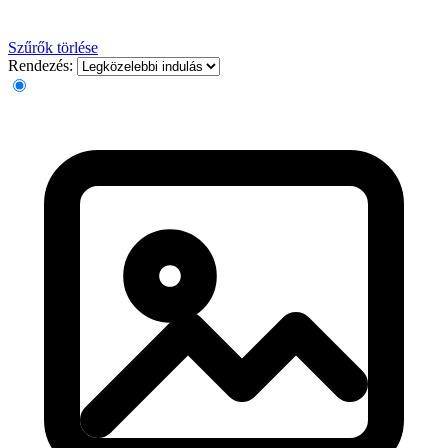
Szűrők törlése
Rendezés: