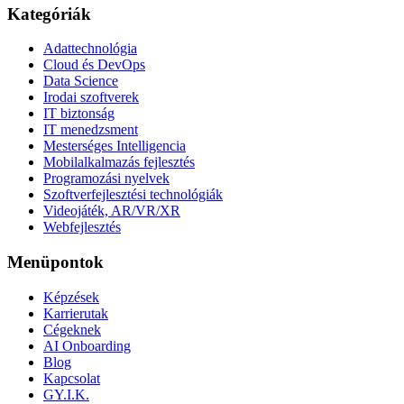
Kategóriák
Adattechnológia
Cloud és DevOps
Data Science
Irodai szoftverek
IT biztonság
IT menedzsment
Mesterséges Intelligencia
Mobilalkalmazás fejlesztés
Programozási nyelvek
Szoftverfejlesztési technológiák
Videojáték, AR/VR/XR
Webfejlesztés
Menüpontok
Képzések
Karrierutak
Cégeknek
AI Onboarding
Blog
Kapcsolat
GY.I.K.