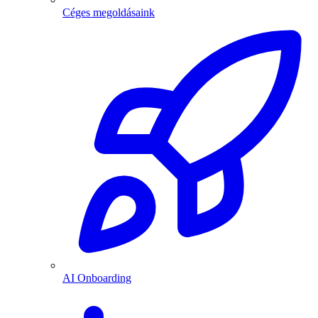
Céges megoldásaink
AI Onboarding