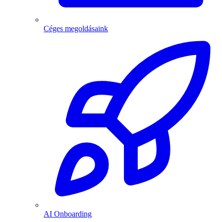
Céges megoldásaink
AI Onboarding