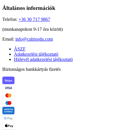
Általános információk
Telefon:
+36 30 717 9867
(munkanapokon 9-17 óra között)
Email:
info@cubixedu.com
ÁSZF
Adatkezelési tájékoztató
Hírlevél adatkezelési tájékoztató
Biztonságos bankkártyás fizetés
Stripe
VISA
AMERICAN
EXPRESS
G
Pay
Pay