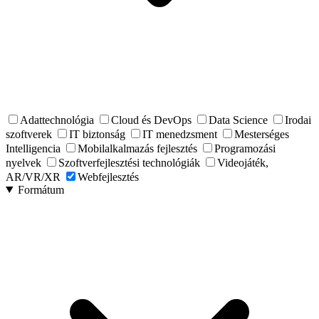
Adattechnológia
Cloud és DevOps
Data Science
Irodai
szoftverek
IT biztonság
IT menedzsment
Mesterséges
Intelligencia
Mobilalkalmazás fejlesztés
Programozási
nyelvek
Szoftverfejlesztési technológiák
Videojáték,
AR/VR/XR
Webfejlesztés
Formátum