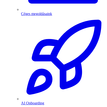
Céges megoldásaink
AI Onboarding