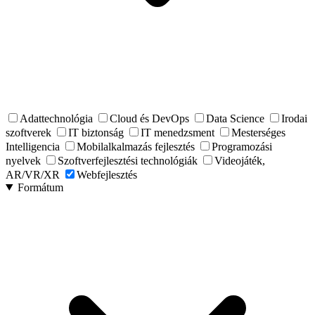
Adattechnológia
Cloud és DevOps
Data Science
Irodai
szoftverek
IT biztonság
IT menedzsment
Mesterséges
Intelligencia
Mobilalkalmazás fejlesztés
Programozási
nyelvek
Szoftverfejlesztési technológiák
Videojáték,
AR/VR/XR
Webfejlesztés
Formátum