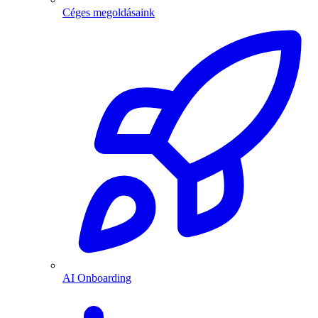
Céges megoldásaink
AI Onboarding