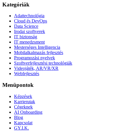
Kategóriák
Adattechnológia
Cloud és DevOps
Data Science
Irodai szoftverek
IT biztonság
IT menedzsment
Mesterséges Intelligencia
Mobilalkalmazás fejlesztés
Programozási nyelvek
Szoftverfejlesztési technológiák
Videojáték, AR/VR/XR
Webfejlesztés
Menüpontok
Képzések
Karrierutak
Cégeknek
AI Onboarding
Blog
Kapcsolat
GY.I.K.