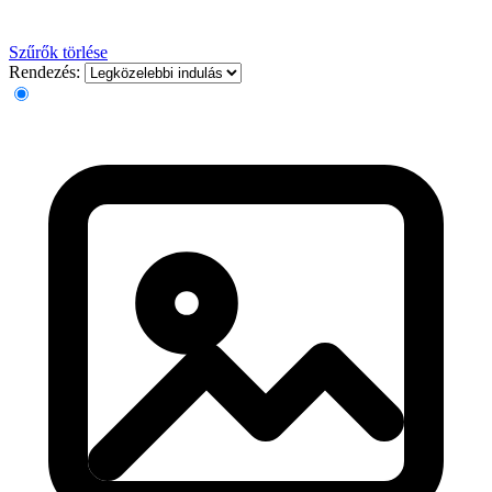
Szűrők törlése
Rendezés: