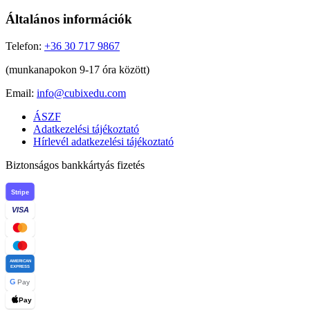
Általános információk
Telefon:
+36 30 717 9867
(munkanapokon 9-17 óra között)
Email:
info@cubixedu.com
ÁSZF
Adatkezelési tájékoztató
Hírlevél adatkezelési tájékoztató
Biztonságos bankkártyás fizetés
Stripe
VISA
AMERICAN
EXPRESS
G
Pay
Pay