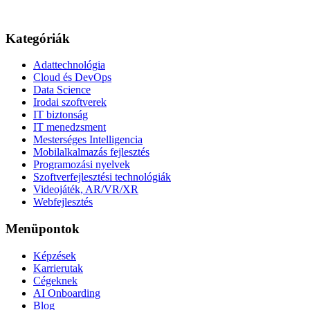
Kategóriák
Adattechnológia
Cloud és DevOps
Data Science
Irodai szoftverek
IT biztonság
IT menedzsment
Mesterséges Intelligencia
Mobilalkalmazás fejlesztés
Programozási nyelvek
Szoftverfejlesztési technológiák
Videojáték, AR/VR/XR
Webfejlesztés
Menüpontok
Képzések
Karrierutak
Cégeknek
AI Onboarding
Blog