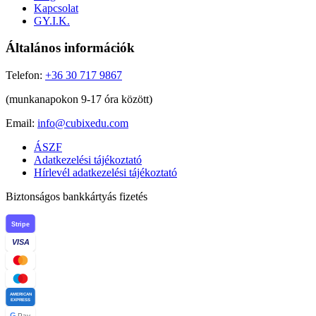
Kapcsolat
GY.I.K.
Általános információk
Telefon:
+36 30 717 9867
(munkanapokon 9-17 óra között)
Email:
info@cubixedu.com
ÁSZF
Adatkezelési tájékoztató
Hírlevél adatkezelési tájékoztató
Biztonságos bankkártyás fizetés
Stripe
VISA
AMERICAN
EXPRESS
G
Pay