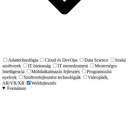
Adattechnológia
Cloud és DevOps
Data Science
Irodai
szoftverek
IT biztonság
IT menedzsment
Mesterséges
Intelligencia
Mobilalkalmazás fejlesztés
Programozási
nyelvek
Szoftverfejlesztési technológiák
Videojáték,
AR/VR/XR
Webfejlesztés
Formátum