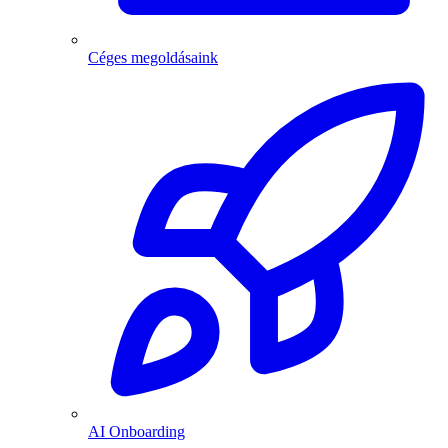
Céges megoldásaink
AI Onboarding