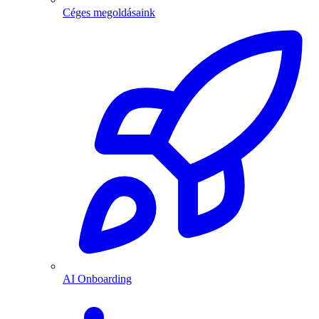
Céges megoldásaink
AI Onboarding