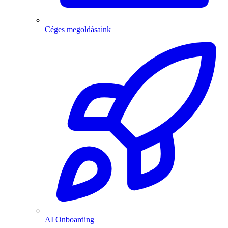
Céges megoldásaink
AI Onboarding