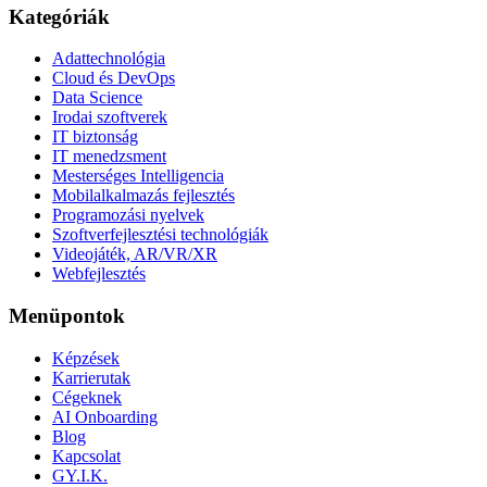
Kategóriák
Adattechnológia
Cloud és DevOps
Data Science
Irodai szoftverek
IT biztonság
IT menedzsment
Mesterséges Intelligencia
Mobilalkalmazás fejlesztés
Programozási nyelvek
Szoftverfejlesztési technológiák
Videojáték, AR/VR/XR
Webfejlesztés
Menüpontok
Képzések
Karrierutak
Cégeknek
AI Onboarding
Blog
Kapcsolat
GY.I.K.