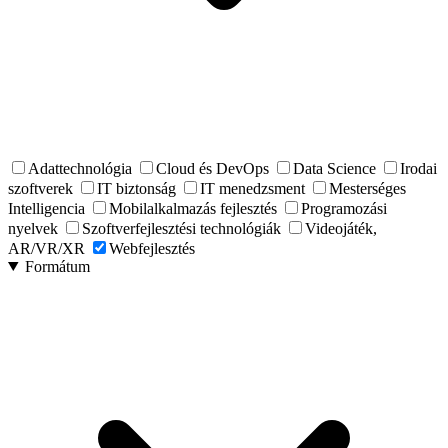
Adattechnológia
Cloud és DevOps
Data Science
Irodai
szoftverek
IT biztonság
IT menedzsment
Mesterséges
Intelligencia
Mobilalkalmazás fejlesztés
Programozási
nyelvek
Szoftverfejlesztési technológiák
Videojáték,
AR/VR/XR
Webfejlesztés
Formátum