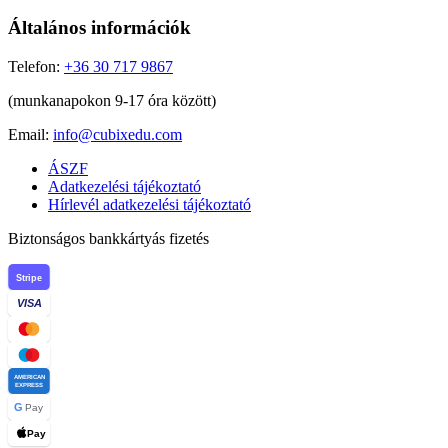
Általános információk
Telefon:
+36 30 717 9867
(munkanapokon 9-17 óra között)
Email:
info@cubixedu.com
ÁSZF
Adatkezelési tájékoztató
Hírlevél adatkezelési tájékoztató
Biztonságos bankkártyás fizetés
Stripe
VISA
AMERICAN
EXPRESS
G
Pay
Pay