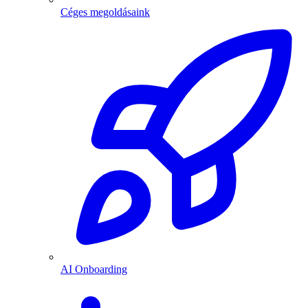
Céges megoldásaink
AI Onboarding