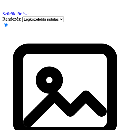
Szűrők törlése
Rendezés: