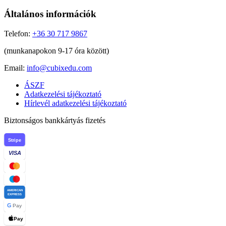
Általános információk
Telefon:
+36 30 717 9867
(munkanapokon 9-17 óra között)
Email:
info@cubixedu.com
ÁSZF
Adatkezelési tájékoztató
Hírlevél adatkezelési tájékoztató
Biztonságos bankkártyás fizetés
Stripe
VISA
AMERICAN
EXPRESS
G
Pay
Pay