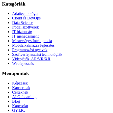
Kategóriák
Adattechnológia
Cloud és DevOps
Data Science
Irodai szoftverek
IT biztonság
IT menedzsment
Mesterséges Intelligencia
Mobilalkalmazás fejlesztés
Programozási nyelvek
Szoftverfejlesztési technológiák
Videojáték, AR/VR/XR
Webfejlesztés
Menüpontok
Képzések
Karrierutak
Cégeknek
AI Onboarding
Blog
Kapcsolat
GY.I.K.