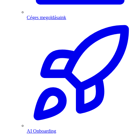
Céges megoldásaink
AI Onboarding