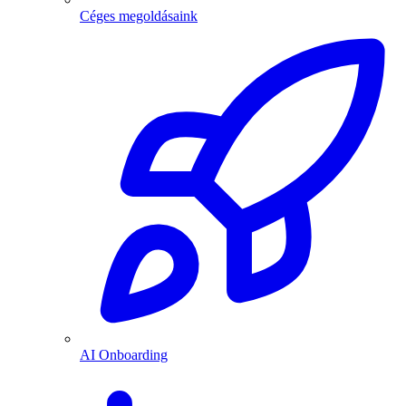
Céges megoldásaink
AI Onboarding