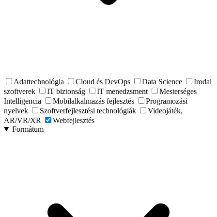
Adattechnológia
Cloud és DevOps
Data Science
Irodai
szoftverek
IT biztonság
IT menedzsment
Mesterséges
Intelligencia
Mobilalkalmazás fejlesztés
Programozási
nyelvek
Szoftverfejlesztési technológiák
Videojáték,
AR/VR/XR
Webfejlesztés
Formátum