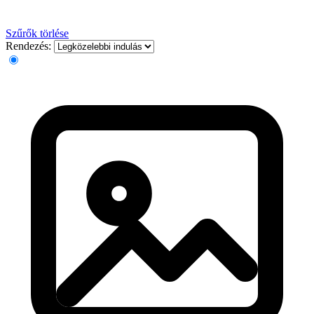
Szűrők törlése
Rendezés: