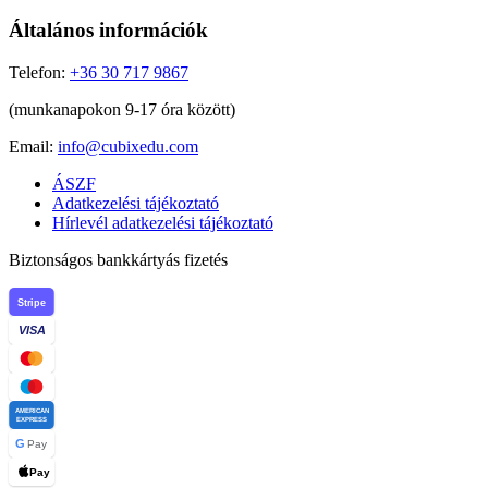
Általános információk
Telefon:
+36 30 717 9867
(munkanapokon 9-17 óra között)
Email:
info@cubixedu.com
ÁSZF
Adatkezelési tájékoztató
Hírlevél adatkezelési tájékoztató
Biztonságos bankkártyás fizetés
Stripe
VISA
AMERICAN
EXPRESS
G
Pay
Pay