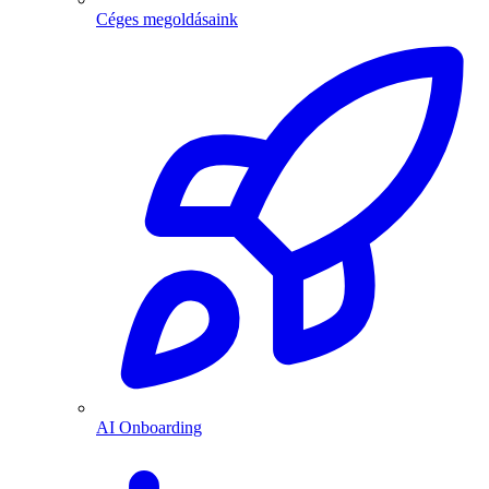
Céges megoldásaink
AI Onboarding