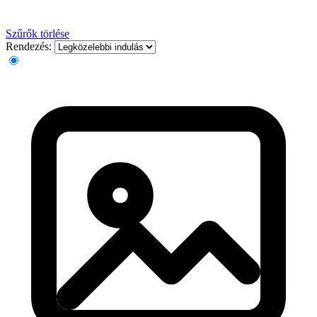
Szűrők törlése
Rendezés: