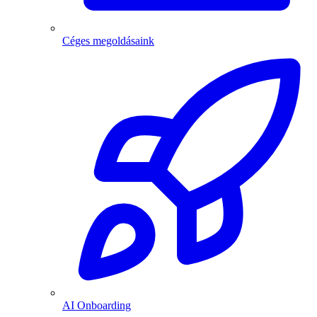
Céges megoldásaink
AI Onboarding