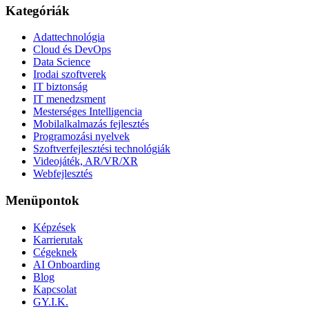
Kategóriák
Adattechnológia
Cloud és DevOps
Data Science
Irodai szoftverek
IT biztonság
IT menedzsment
Mesterséges Intelligencia
Mobilalkalmazás fejlesztés
Programozási nyelvek
Szoftverfejlesztési technológiák
Videojáték, AR/VR/XR
Webfejlesztés
Menüpontok
Képzések
Karrierutak
Cégeknek
AI Onboarding
Blog
Kapcsolat
GY.I.K.