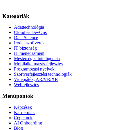
Kategóriák
Adattechnológia
Cloud és DevOps
Data Science
Irodai szoftverek
IT biztonság
IT menedzsment
Mesterséges Intelligencia
Mobilalkalmazás fejlesztés
Programozási nyelvek
Szoftverfejlesztési technológiák
Videojáték, AR/VR/XR
Webfejlesztés
Menüpontok
Képzések
Karrierutak
Cégeknek
AI Onboarding
Blog