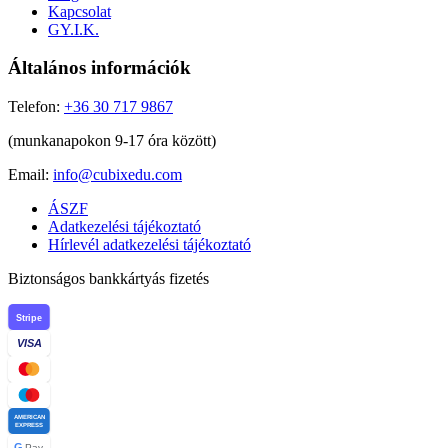
Kapcsolat
GY.I.K.
Általános információk
Telefon:
+36 30 717 9867
(munkanapokon 9-17 óra között)
Email:
info@cubixedu.com
ÁSZF
Adatkezelési tájékoztató
Hírlevél adatkezelési tájékoztató
Biztonságos bankkártyás fizetés
Stripe
VISA
AMERICAN
EXPRESS
G
Pay