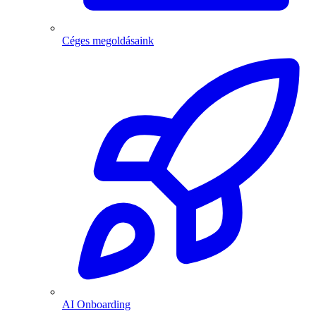
Céges megoldásaink
AI Onboarding