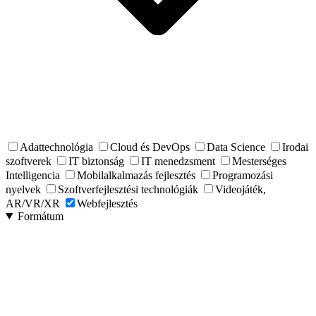
Adattechnológia
Cloud és DevOps
Data Science
Irodai
szoftverek
IT biztonság
IT menedzsment
Mesterséges
Intelligencia
Mobilalkalmazás fejlesztés
Programozási
nyelvek
Szoftverfejlesztési technológiák
Videojáték,
AR/VR/XR
Webfejlesztés
Formátum