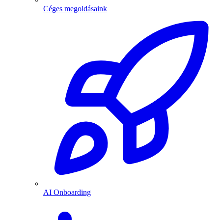
Céges megoldásaink
AI Onboarding