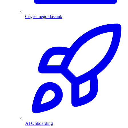
Céges megoldásaink
AI Onboarding