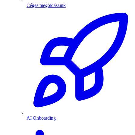
Céges megoldásaink
AI Onboarding