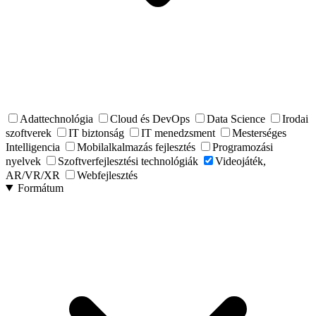
Adattechnológia
Cloud és DevOps
Data Science
Irodai
szoftverek
IT biztonság
IT menedzsment
Mesterséges
Intelligencia
Mobilalkalmazás fejlesztés
Programozási
nyelvek
Szoftverfejlesztési technológiák
Videojáték,
AR/VR/XR
Webfejlesztés
Formátum