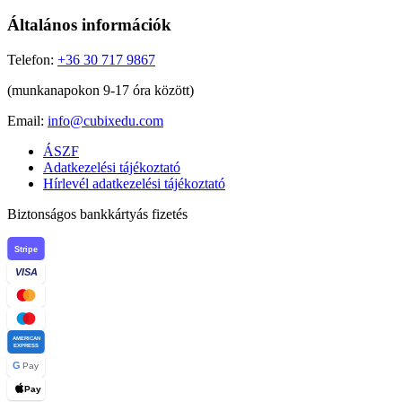
Általános információk
Telefon:
+36 30 717 9867
(munkanapokon 9-17 óra között)
Email:
info@cubixedu.com
ÁSZF
Adatkezelési tájékoztató
Hírlevél adatkezelési tájékoztató
Biztonságos bankkártyás fizetés
Stripe
VISA
AMERICAN
EXPRESS
G
Pay
Pay