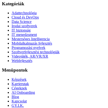
Kategóriák
Adattechnológia
Cloud és DevOps
Data Science
Irodai szoftverek
IT biztonság
IT menedzsment
Mesterséges Intelligencia
Mobilalkalmazás fejlesztés
Programozási nyelvek
Szoftverfejlesztési technológiák
Videojáték, AR/VR/XR
Webfejlesztés
Menüpontok
Képzések
Karrierutak
Cégeknek
AI Onboarding
Blog
Kapcsolat
GY.I.K.