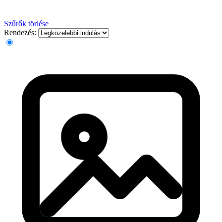
Szűrők törlése
Rendezés: