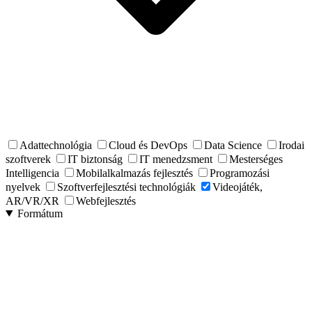
Adattechnológia
Cloud és DevOps
Data Science
Irodai
szoftverek
IT biztonság
IT menedzsment
Mesterséges
Intelligencia
Mobilalkalmazás fejlesztés
Programozási
nyelvek
Szoftverfejlesztési technológiák
Videojáték,
AR/VR/XR
Webfejlesztés
Formátum