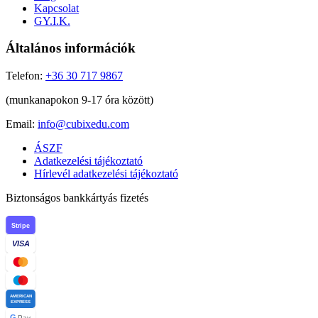
Kapcsolat
GY.I.K.
Általános információk
Telefon:
+36 30 717 9867
(munkanapokon 9-17 óra között)
Email:
info@cubixedu.com
ÁSZF
Adatkezelési tájékoztató
Hírlevél adatkezelési tájékoztató
Biztonságos bankkártyás fizetés
Stripe
VISA
AMERICAN
EXPRESS
G
Pay