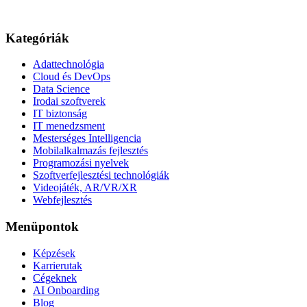
Kategóriák
Adattechnológia
Cloud és DevOps
Data Science
Irodai szoftverek
IT biztonság
IT menedzsment
Mesterséges Intelligencia
Mobilalkalmazás fejlesztés
Programozási nyelvek
Szoftverfejlesztési technológiák
Videojáték, AR/VR/XR
Webfejlesztés
Menüpontok
Képzések
Karrierutak
Cégeknek
AI Onboarding
Blog