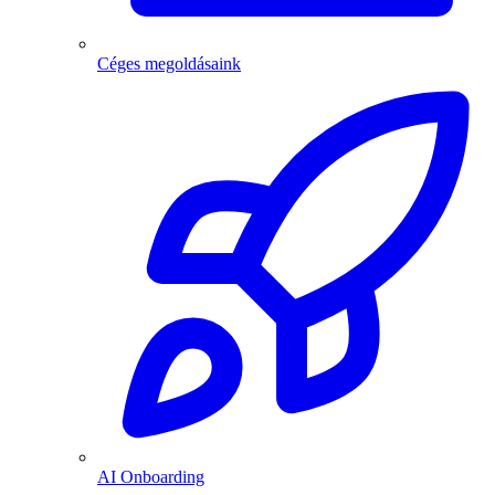
Céges megoldásaink
AI Onboarding