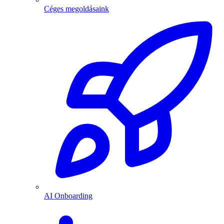
Céges megoldásaink
AI Onboarding