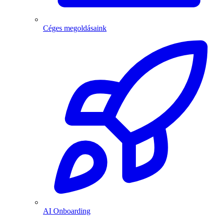
Céges megoldásaink
AI Onboarding