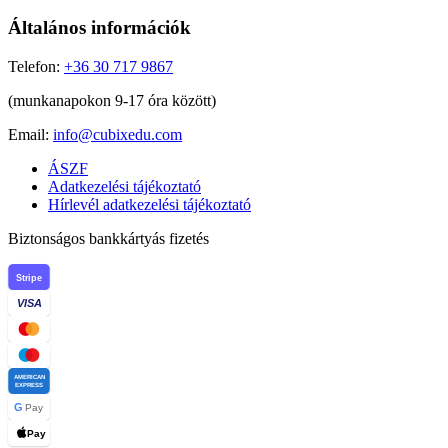
Általános információk
Telefon:
+36 30 717 9867
(munkanapokon 9-17 óra között)
Email:
info@cubixedu.com
ÁSZF
Adatkezelési tájékoztató
Hírlevél adatkezelési tájékoztató
Biztonságos bankkártyás fizetés
Stripe
VISA
AMERICAN
EXPRESS
G
Pay
Pay