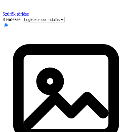
Szűrők törlése
Rendezés: