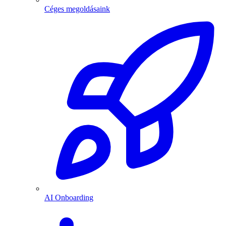
Céges megoldásaink
AI Onboarding