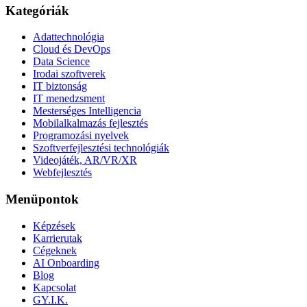
Kategóriák
Adattechnológia
Cloud és DevOps
Data Science
Irodai szoftverek
IT biztonság
IT menedzsment
Mesterséges Intelligencia
Mobilalkalmazás fejlesztés
Programozási nyelvek
Szoftverfejlesztési technológiák
Videojáték, AR/VR/XR
Webfejlesztés
Menüpontok
Képzések
Karrierutak
Cégeknek
AI Onboarding
Blog
Kapcsolat
GY.I.K.