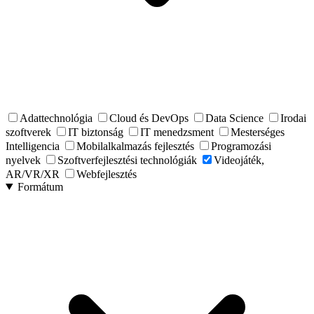
Adattechnológia
Cloud és DevOps
Data Science
Irodai
szoftverek
IT biztonság
IT menedzsment
Mesterséges
Intelligencia
Mobilalkalmazás fejlesztés
Programozási
nyelvek
Szoftverfejlesztési technológiák
Videojáték,
AR/VR/XR
Webfejlesztés
Formátum