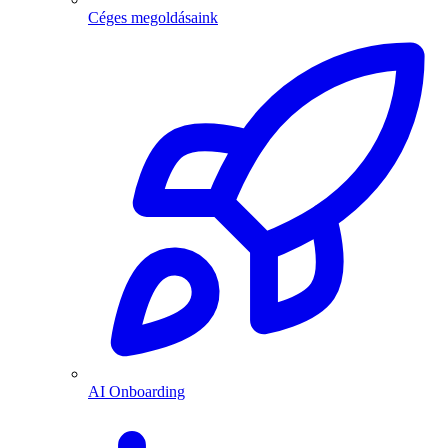
Céges megoldásaink
AI Onboarding