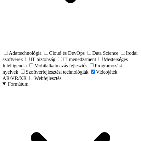
Adattechnológia
Cloud és DevOps
Data Science
Irodai
szoftverek
IT biztonság
IT menedzsment
Mesterséges
Intelligencia
Mobilalkalmazás fejlesztés
Programozási
nyelvek
Szoftverfejlesztési technológiák
Videojáték,
AR/VR/XR
Webfejlesztés
Formátum