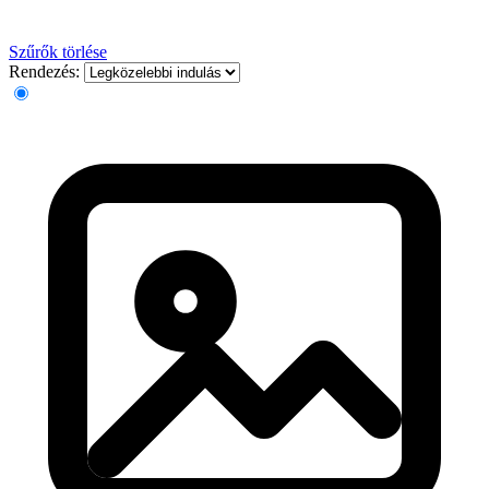
Szűrők törlése
Rendezés: