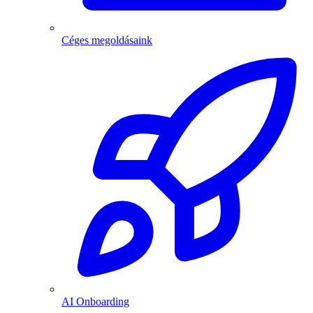
Céges megoldásaink
AI Onboarding