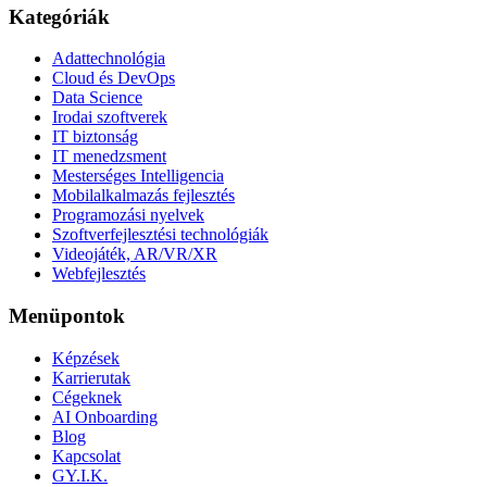
Kategóriák
Adattechnológia
Cloud és DevOps
Data Science
Irodai szoftverek
IT biztonság
IT menedzsment
Mesterséges Intelligencia
Mobilalkalmazás fejlesztés
Programozási nyelvek
Szoftverfejlesztési technológiák
Videojáték, AR/VR/XR
Webfejlesztés
Menüpontok
Képzések
Karrierutak
Cégeknek
AI Onboarding
Blog
Kapcsolat
GY.I.K.