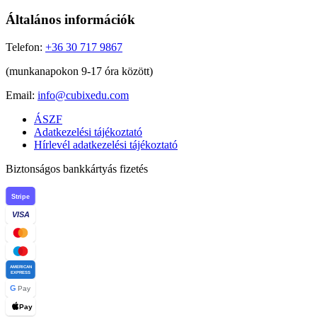
Általános információk
Telefon:
+36 30 717 9867
(munkanapokon 9-17 óra között)
Email:
info@cubixedu.com
ÁSZF
Adatkezelési tájékoztató
Hírlevél adatkezelési tájékoztató
Biztonságos bankkártyás fizetés
Stripe
VISA
AMERICAN
EXPRESS
G
Pay
Pay