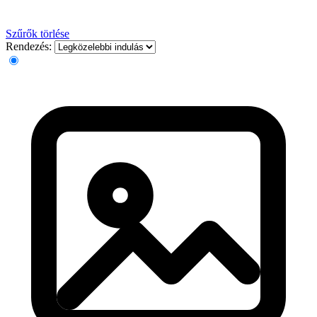
Szűrők törlése
Rendezés: