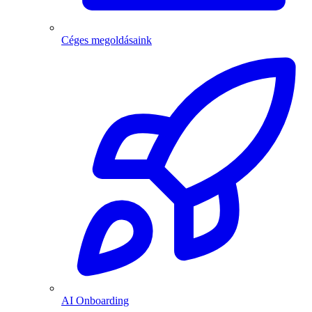
Céges megoldásaink
AI Onboarding