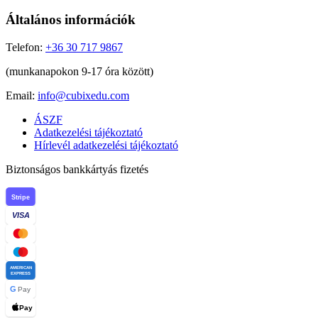
Általános információk
Telefon:
+36 30 717 9867
(munkanapokon 9-17 óra között)
Email:
info@cubixedu.com
ÁSZF
Adatkezelési tájékoztató
Hírlevél adatkezelési tájékoztató
Biztonságos bankkártyás fizetés
Stripe
VISA
AMERICAN
EXPRESS
G
Pay
Pay