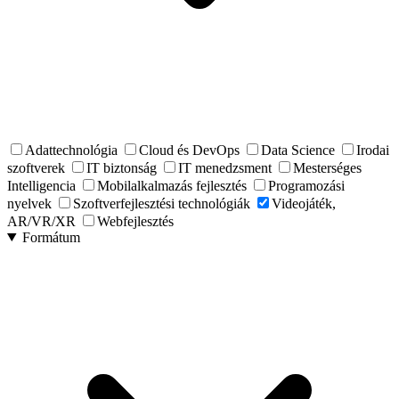
Adattechnológia
Cloud és DevOps
Data Science
Irodai
szoftverek
IT biztonság
IT menedzsment
Mesterséges
Intelligencia
Mobilalkalmazás fejlesztés
Programozási
nyelvek
Szoftverfejlesztési technológiák
Videojáték,
AR/VR/XR
Webfejlesztés
Formátum