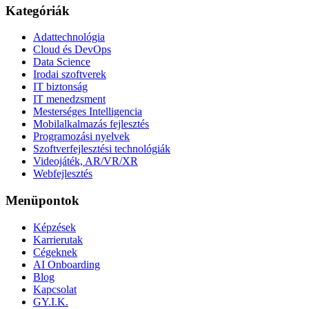
Kategóriák
Adattechnológia
Cloud és DevOps
Data Science
Irodai szoftverek
IT biztonság
IT menedzsment
Mesterséges Intelligencia
Mobilalkalmazás fejlesztés
Programozási nyelvek
Szoftverfejlesztési technológiák
Videojáték, AR/VR/XR
Webfejlesztés
Menüpontok
Képzések
Karrierutak
Cégeknek
AI Onboarding
Blog
Kapcsolat
GY.I.K.