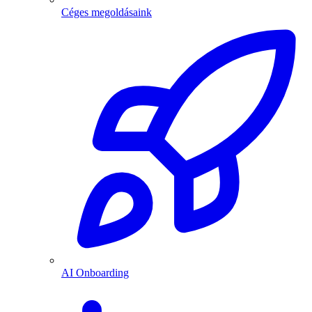
Céges megoldásaink
AI Onboarding