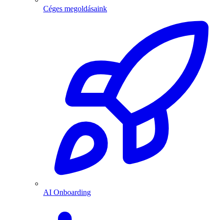
Céges megoldásaink
AI Onboarding