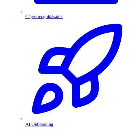
Céges megoldásaink
AI Onboarding