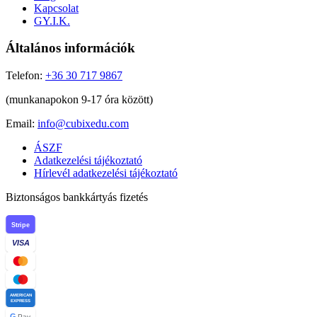
Kapcsolat
GY.I.K.
Általános információk
Telefon:
+36 30 717 9867
(munkanapokon 9-17 óra között)
Email:
info@cubixedu.com
ÁSZF
Adatkezelési tájékoztató
Hírlevél adatkezelési tájékoztató
Biztonságos bankkártyás fizetés
Stripe
VISA
AMERICAN
EXPRESS
G
Pay