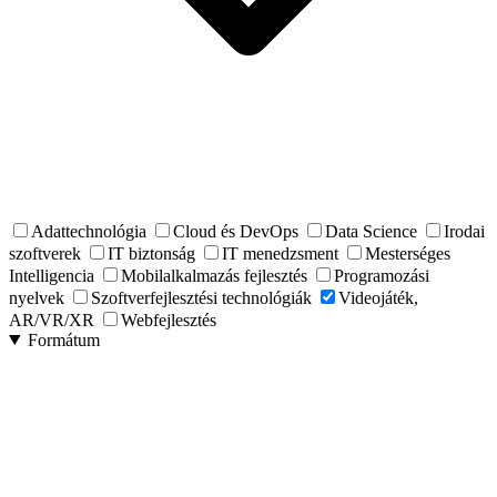
Adattechnológia
Cloud és DevOps
Data Science
Irodai
szoftverek
IT biztonság
IT menedzsment
Mesterséges
Intelligencia
Mobilalkalmazás fejlesztés
Programozási
nyelvek
Szoftverfejlesztési technológiák
Videojáték,
AR/VR/XR
Webfejlesztés
Formátum