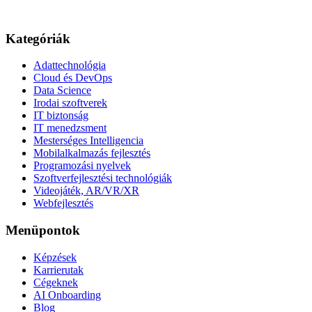
Kategóriák
Adattechnológia
Cloud és DevOps
Data Science
Irodai szoftverek
IT biztonság
IT menedzsment
Mesterséges Intelligencia
Mobilalkalmazás fejlesztés
Programozási nyelvek
Szoftverfejlesztési technológiák
Videojáték, AR/VR/XR
Webfejlesztés
Menüpontok
Képzések
Karrierutak
Cégeknek
AI Onboarding
Blog