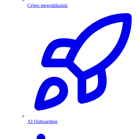
Céges megoldásaink
AI Onboarding