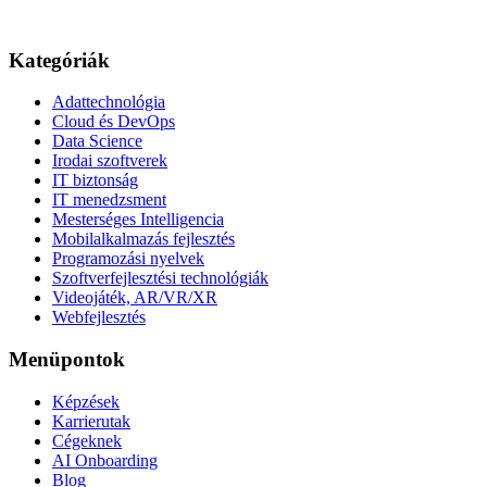
Kategóriák
Adattechnológia
Cloud és DevOps
Data Science
Irodai szoftverek
IT biztonság
IT menedzsment
Mesterséges Intelligencia
Mobilalkalmazás fejlesztés
Programozási nyelvek
Szoftverfejlesztési technológiák
Videojáték, AR/VR/XR
Webfejlesztés
Menüpontok
Képzések
Karrierutak
Cégeknek
AI Onboarding
Blog