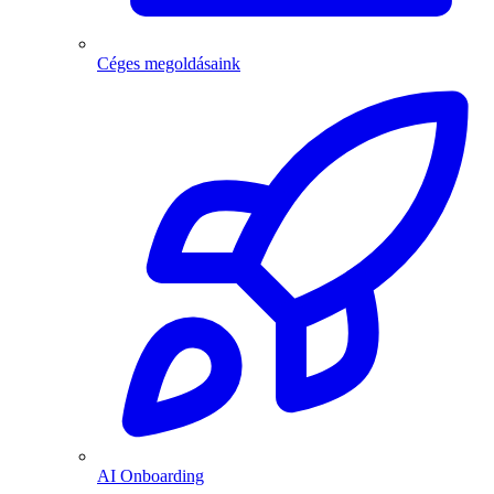
Céges megoldásaink
AI Onboarding