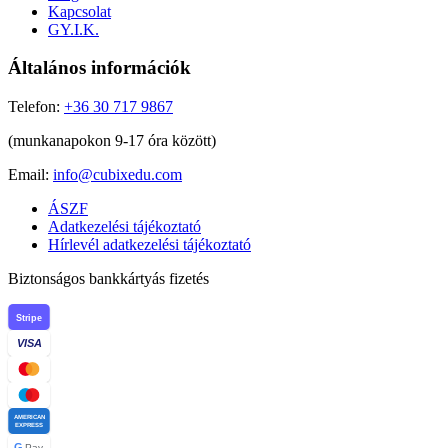
Kapcsolat
GY.I.K.
Általános információk
Telefon:
+36 30 717 9867
(munkanapokon 9-17 óra között)
Email:
info@cubixedu.com
ÁSZF
Adatkezelési tájékoztató
Hírlevél adatkezelési tájékoztató
Biztonságos bankkártyás fizetés
Stripe
VISA
AMERICAN
EXPRESS
G
Pay