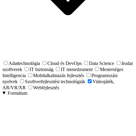
Adattechnológia
Cloud és DevOps
Data Science
Irodai
szoftverek
IT biztonság
IT menedzsment
Mesterséges
Intelligencia
Mobilalkalmazás fejlesztés
Programozási
nyelvek
Szoftverfejlesztési technológiák
Videojáték,
AR/VR/XR
Webfejlesztés
Formátum