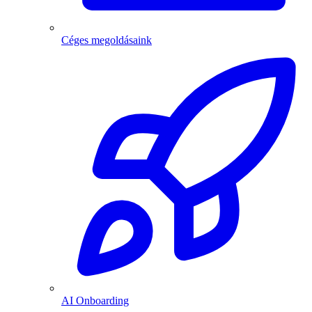
Céges megoldásaink
AI Onboarding