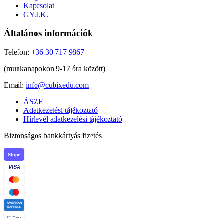
Kapcsolat
GY.I.K.
Általános információk
Telefon:
+36 30 717 9867
(munkanapokon 9-17 óra között)
Email:
info@cubixedu.com
ÁSZF
Adatkezelési tájékoztató
Hírlevél adatkezelési tájékoztató
Biztonságos bankkártyás fizetés
Stripe
VISA
AMERICAN
EXPRESS
G
Pay