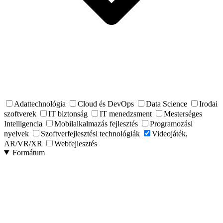
Adattechnológia
Cloud és DevOps
Data Science
Irodai
szoftverek
IT biztonság
IT menedzsment
Mesterséges
Intelligencia
Mobilalkalmazás fejlesztés
Programozási
nyelvek
Szoftverfejlesztési technológiák
Videojáték,
AR/VR/XR
Webfejlesztés
Formátum