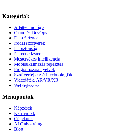
Kategóriák
Adattechnológia
Cloud és DevOps
Data Science
Irodai szoftverek
IT biztonság
IT menedzsment
Mesterséges Intelligencia
Mobilalkalmazás fejlesztés
Programozási nyelvek
Szoftverfejlesztési technológiák
Videojáték, AR/VR/XR
Webfejlesztés
Menüpontok
Képzések
Karrierutak
Cégeknek
AI Onboarding
Blog