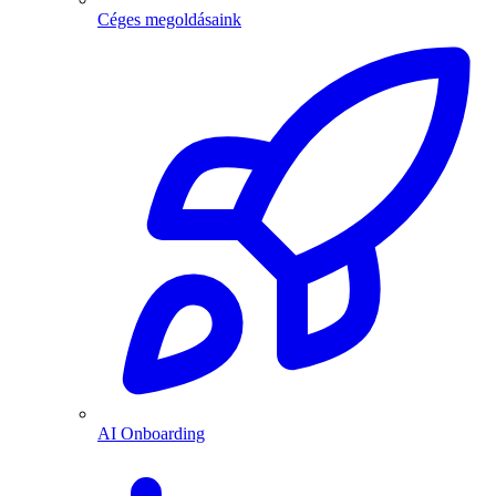
Céges megoldásaink
AI Onboarding