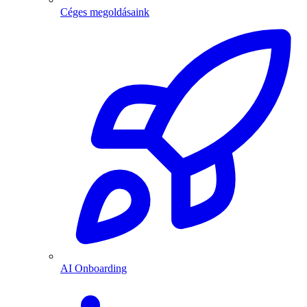
Céges megoldásaink
AI Onboarding