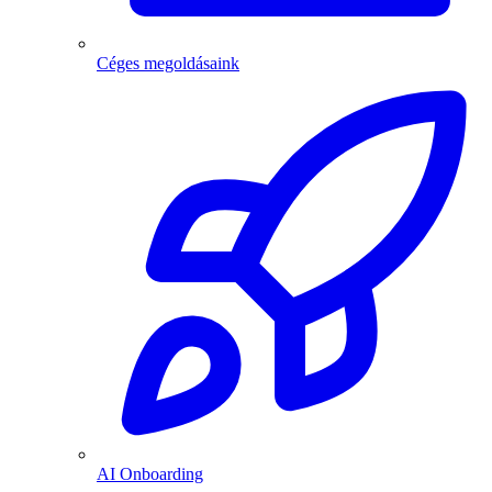
Céges megoldásaink
AI Onboarding