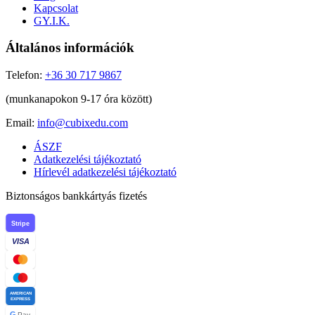
Kapcsolat
GY.I.K.
Általános információk
Telefon:
+36 30 717 9867
(munkanapokon 9-17 óra között)
Email:
info@cubixedu.com
ÁSZF
Adatkezelési tájékoztató
Hírlevél adatkezelési tájékoztató
Biztonságos bankkártyás fizetés
Stripe
VISA
AMERICAN
EXPRESS
G
Pay