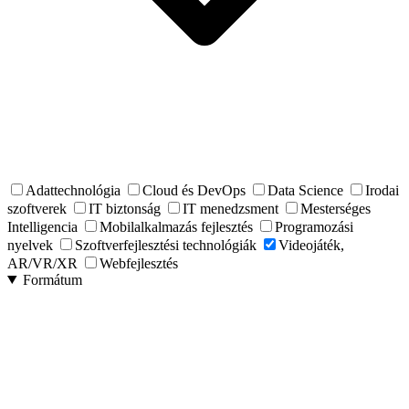
Adattechnológia
Cloud és DevOps
Data Science
Irodai
szoftverek
IT biztonság
IT menedzsment
Mesterséges
Intelligencia
Mobilalkalmazás fejlesztés
Programozási
nyelvek
Szoftverfejlesztési technológiák
Videojáték,
AR/VR/XR
Webfejlesztés
Formátum