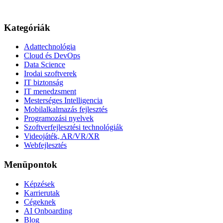
Kategóriák
Adattechnológia
Cloud és DevOps
Data Science
Irodai szoftverek
IT biztonság
IT menedzsment
Mesterséges Intelligencia
Mobilalkalmazás fejlesztés
Programozási nyelvek
Szoftverfejlesztési technológiák
Videojáték, AR/VR/XR
Webfejlesztés
Menüpontok
Képzések
Karrierutak
Cégeknek
AI Onboarding
Blog