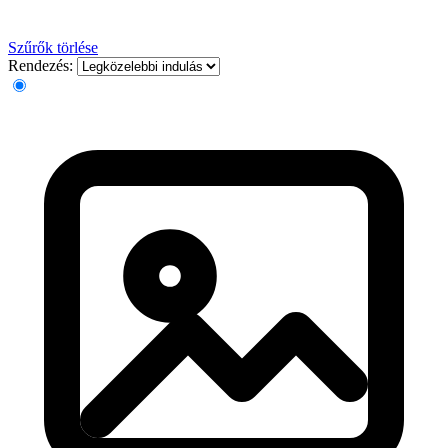
Szűrők törlése
Rendezés: