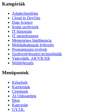
Kategóriák
Adattechnológia
Cloud és DevOps
Data Science
Irodai szoftverek
IT biztonság
IT menedzsment
Mesterséges Intelligencia
Mobilalkalmazás fejlesztés
Programozási nyelvek
Szoftverfejlesztési technológiák
Videojáték, AR/VR/XR
Webfejlesztés
Menüpontok
Képzések
Karrierutak
Cégeknek
AI Onboarding
Blog
Kapcsolat
GY.I.K.