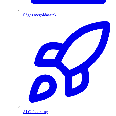
Céges megoldásaink
AI Onboarding