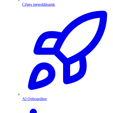
Céges megoldásaink
AI Onboarding