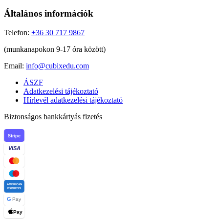
Általános információk
Telefon:
+36 30 717 9867
(munkanapokon 9-17 óra között)
Email:
info@cubixedu.com
ÁSZF
Adatkezelési tájékoztató
Hírlevél adatkezelési tájékoztató
Biztonságos bankkártyás fizetés
Stripe
VISA
AMERICAN
EXPRESS
G
Pay
Pay