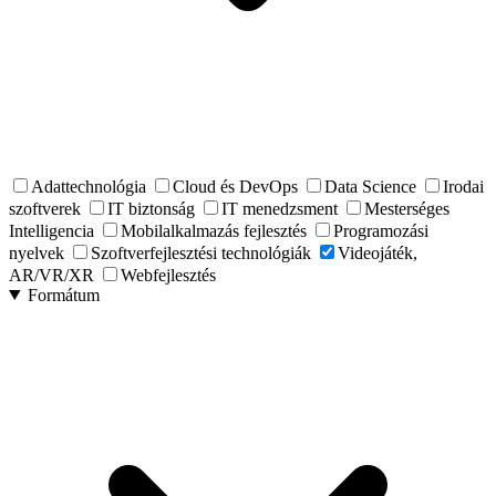
Adattechnológia
Cloud és DevOps
Data Science
Irodai
szoftverek
IT biztonság
IT menedzsment
Mesterséges
Intelligencia
Mobilalkalmazás fejlesztés
Programozási
nyelvek
Szoftverfejlesztési technológiák
Videojáték,
AR/VR/XR
Webfejlesztés
Formátum