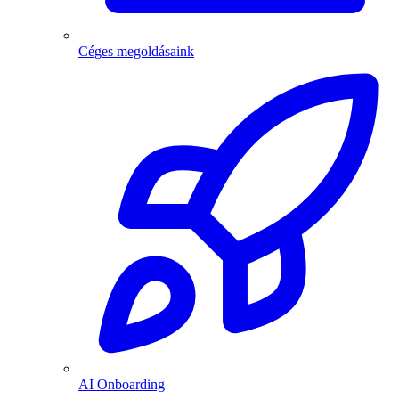
Céges megoldásaink
AI Onboarding