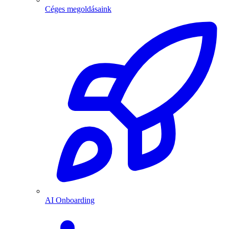
Céges megoldásaink
AI Onboarding