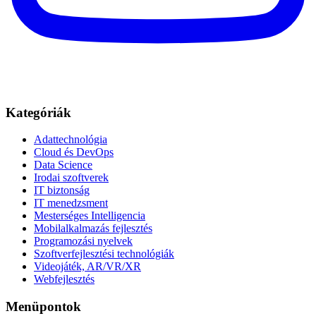
Kategóriák
Adattechnológia
Cloud és DevOps
Data Science
Irodai szoftverek
IT biztonság
IT menedzsment
Mesterséges Intelligencia
Mobilalkalmazás fejlesztés
Programozási nyelvek
Szoftverfejlesztési technológiák
Videojáték, AR/VR/XR
Webfejlesztés
Menüpontok