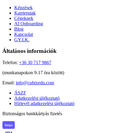
Képzések
Karrierutak
Cégeknek
AI Onboarding
Blog
Kapcsolat
GY.I.K.
Általános információk
Telefon:
+36 30 717 9867
(munkanapokon 9-17 óra között)
Email:
info@cubixedu.com
ÁSZF
Adatkezelési tájékoztató
Hírlevél adatkezelési tájékoztató
Biztonságos bankkártyás fizetés
Stripe
VISA