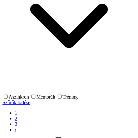
Aszinkron
Mentorált
Tréning
Szűrők törlése
1
2
3
›