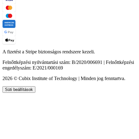
AMERICAN
EXPRESS
G
Pay
Pay
A fizetést a Stripe biztonságos rendszere kezeli.
Felnőttképzési nyilvántartási szám: B/2020/006691 | Felnőttképzési
engedélyszám: E/2021/000169
2026 © Cubix Institute of Technology | Minden jog fenntartva.
Süti beállítások