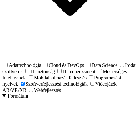
Adattechnológia
Cloud és DevOps
Data Science
Irodai
szoftverek
IT biztonság
IT menedzsment
Mesterséges
Intelligencia
Mobilalkalmazás fejlesztés
Programozási
nyelvek
Szoftverfejlesztési technológiák
Videojáték,
AR/VR/XR
Webfejlesztés
Formátum