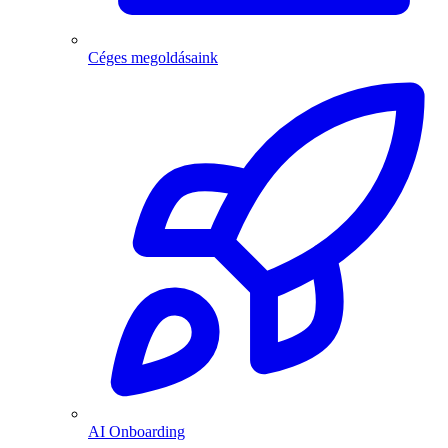
Céges megoldásaink
AI Onboarding