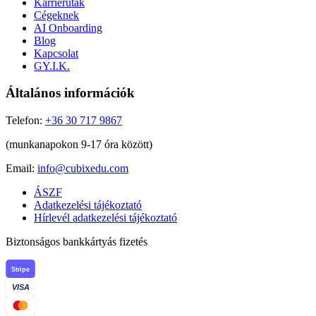
Karrierutak
Cégeknek
AI Onboarding
Blog
Kapcsolat
GY.I.K.
Általános információk
Telefon:
+36 30 717 9867
(munkanapokon 9-17 óra között)
Email:
info@cubixedu.com
ÁSZF
Adatkezelési tájékoztató
Hírlevél adatkezelési tájékoztató
Biztonságos bankkártyás fizetés
Stripe
VISA