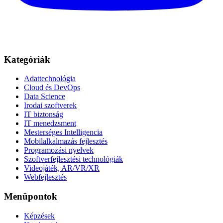
Kategóriák
Adattechnológia
Cloud és DevOps
Data Science
Irodai szoftverek
IT biztonság
IT menedzsment
Mesterséges Intelligencia
Mobilalkalmazás fejlesztés
Programozási nyelvek
Szoftverfejlesztési technológiák
Videojáték, AR/VR/XR
Webfejlesztés
Menüpontok
Képzések