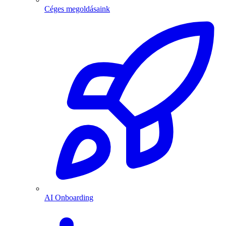
Céges megoldásaink
AI Onboarding