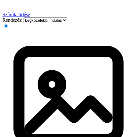
Szűrők törlése
Rendezés: