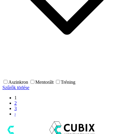
Aszinkron
Mentorált
Tréning
Szűrők törlése
1
2
3
›