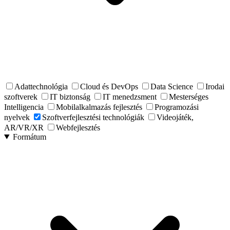
Adattechnológia
Cloud és DevOps
Data Science
Irodai
szoftverek
IT biztonság
IT menedzsment
Mesterséges
Intelligencia
Mobilalkalmazás fejlesztés
Programozási
nyelvek
Szoftverfejlesztési technológiák
Videojáték,
AR/VR/XR
Webfejlesztés
Formátum