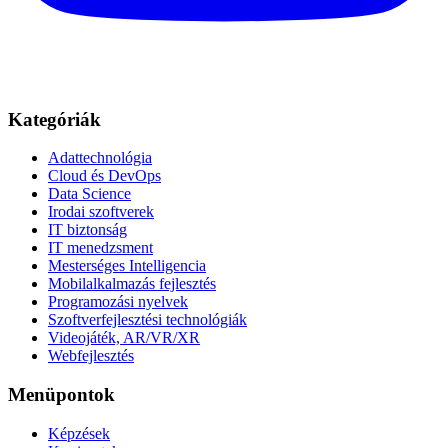
Kategóriák
Adattechnológia
Cloud és DevOps
Data Science
Irodai szoftverek
IT biztonság
IT menedzsment
Mesterséges Intelligencia
Mobilalkalmazás fejlesztés
Programozási nyelvek
Szoftverfejlesztési technológiák
Videojáték, AR/VR/XR
Webfejlesztés
Menüpontok
Képzések