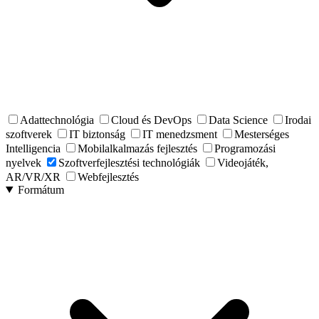
Adattechnológia
Cloud és DevOps
Data Science
Irodai
szoftverek
IT biztonság
IT menedzsment
Mesterséges
Intelligencia
Mobilalkalmazás fejlesztés
Programozási
nyelvek
Szoftverfejlesztési technológiák
Videojáték,
AR/VR/XR
Webfejlesztés
Formátum