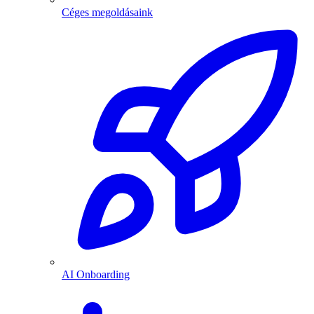
Céges megoldásaink
AI Onboarding