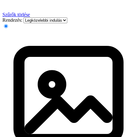
Szűrők törlése
Rendezés: