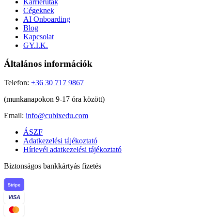
Karrierutak
Cégeknek
AI Onboarding
Blog
Kapcsolat
GY.I.K.
Általános információk
Telefon:
+36 30 717 9867
(munkanapokon 9-17 óra között)
Email:
info@cubixedu.com
ÁSZF
Adatkezelési tájékoztató
Hírlevél adatkezelési tájékoztató
Biztonságos bankkártyás fizetés
Stripe
VISA