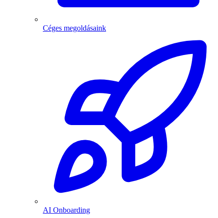
Céges megoldásaink
AI Onboarding