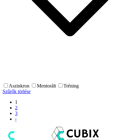
Aszinkron
Mentorált
Tréning
Szűrők törlése
1
2
3
›