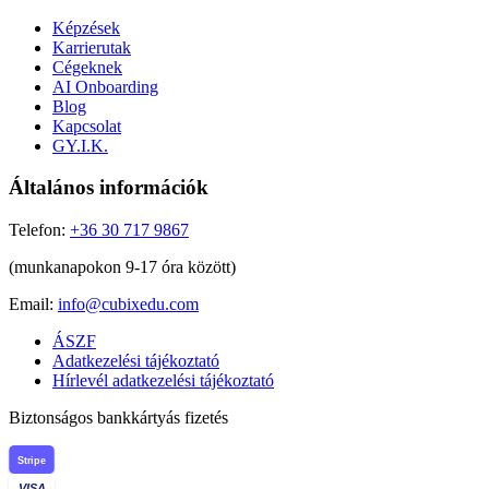
Képzések
Karrierutak
Cégeknek
AI Onboarding
Blog
Kapcsolat
GY.I.K.
Általános információk
Telefon:
+36 30 717 9867
(munkanapokon 9-17 óra között)
Email:
info@cubixedu.com
ÁSZF
Adatkezelési tájékoztató
Hírlevél adatkezelési tájékoztató
Biztonságos bankkártyás fizetés
Stripe
VISA