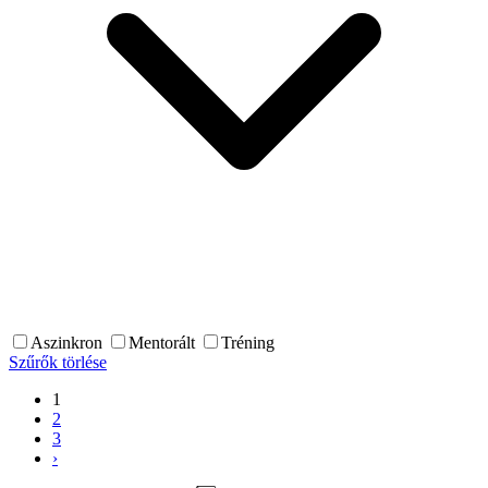
Aszinkron
Mentorált
Tréning
Szűrők törlése
1
2
3
›