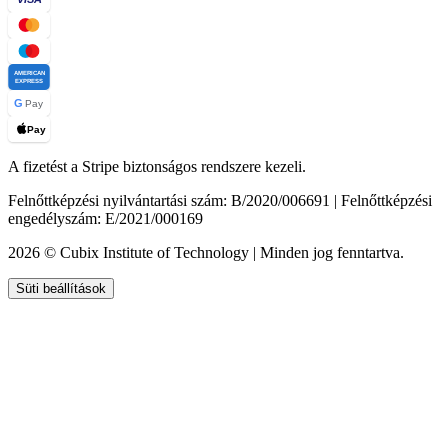
AMERICAN
EXPRESS
G
Pay
Pay
A fizetést a Stripe biztonságos rendszere kezeli.
Felnőttképzési nyilvántartási szám: B/2020/006691 | Felnőttképzési
engedélyszám: E/2021/000169
2026 © Cubix Institute of Technology | Minden jog fenntartva.
Süti beállítások