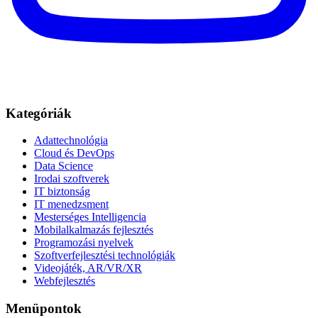
Kategóriák
Adattechnológia
Cloud és DevOps
Data Science
Irodai szoftverek
IT biztonság
IT menedzsment
Mesterséges Intelligencia
Mobilalkalmazás fejlesztés
Programozási nyelvek
Szoftverfejlesztési technológiák
Videojáték, AR/VR/XR
Webfejlesztés
Menüpontok