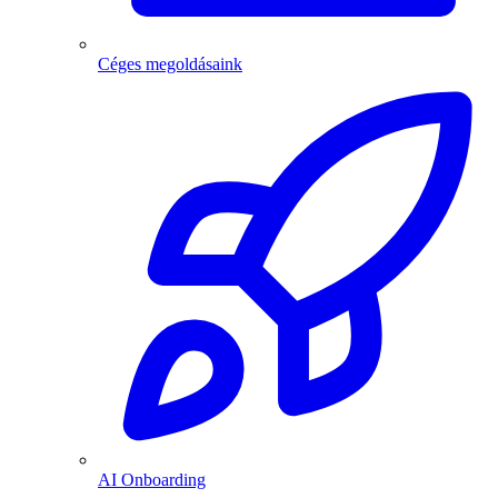
Céges megoldásaink
AI Onboarding