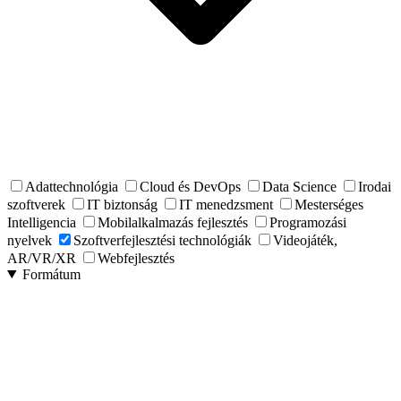
Adattechnológia
Cloud és DevOps
Data Science
Irodai
szoftverek
IT biztonság
IT menedzsment
Mesterséges
Intelligencia
Mobilalkalmazás fejlesztés
Programozási
nyelvek
Szoftverfejlesztési technológiák
Videojáték,
AR/VR/XR
Webfejlesztés
Formátum