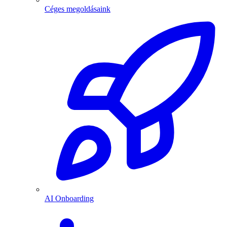
Céges megoldásaink
AI Onboarding