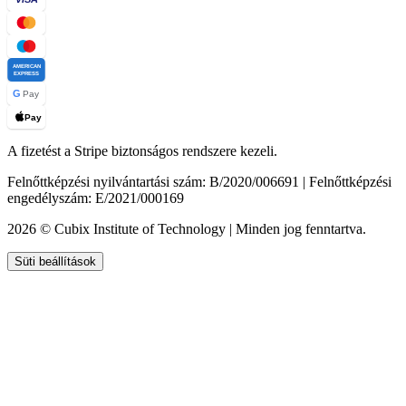
AMERICAN
EXPRESS
G
Pay
Pay
A fizetést a Stripe biztonságos rendszere kezeli.
Felnőttképzési nyilvántartási szám: B/2020/006691 | Felnőttképzési
engedélyszám: E/2021/000169
2026 © Cubix Institute of Technology | Minden jog fenntartva.
Süti beállítások