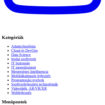
Kategóriák
Adattechnológia
Cloud és DevOps
Data Science
Irodai szoftverek
IT biztonság
IT menedzsment
Mesterséges Intelligencia
Mobilalkalmazás fejlesztés
Programozási nyelvek
Szoftverfejlesztési technológiák
Videojáték, AR/VR/XR
Webfejlesztés
Menüpontok