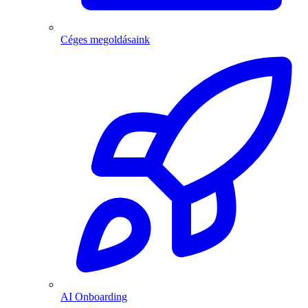
Céges megoldásaink
AI Onboarding