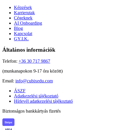
Képzések
Karrierutak
Cégeknek
AI Onboarding
Blog
Kapcsolat
GY.I.K.
Általános információk
Telefon:
+36 30 717 9867
(munkanapokon 9-17 óra között)
Email:
info@cubixedu.com
ÁSZF
Adatkezelési tájékoztató
Hírlevél adatkezelési tájékoztató
Biztonságos bankkártyás fizetés
Stripe
VISA