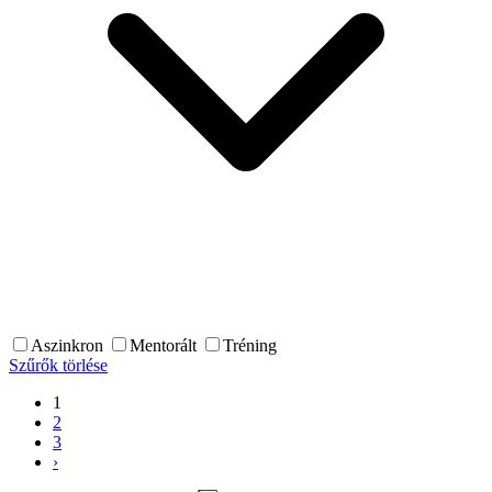
Aszinkron
Mentorált
Tréning
Szűrők törlése
1
2
3
›