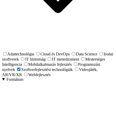
Adattechnológia
Cloud és DevOps
Data Science
Irodai
szoftverek
IT biztonság
IT menedzsment
Mesterséges
Intelligencia
Mobilalkalmazás fejlesztés
Programozási
nyelvek
Szoftverfejlesztési technológiák
Videojáték,
AR/VR/XR
Webfejlesztés
Formátum