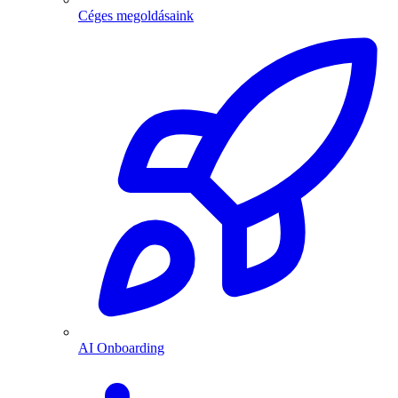
Céges megoldásaink
AI Onboarding