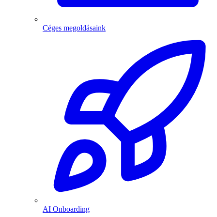
Céges megoldásaink
AI Onboarding