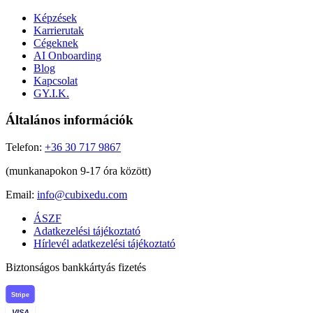
Képzések
Karrierutak
Cégeknek
AI Onboarding
Blog
Kapcsolat
GY.I.K.
Általános információk
Telefon:
+36 30 717 9867
(munkanapokon 9-17 óra között)
Email:
info@cubixedu.com
ÁSZF
Adatkezelési tájékoztató
Hírlevél adatkezelési tájékoztató
Biztonságos bankkártyás fizetés
Stripe
VISA