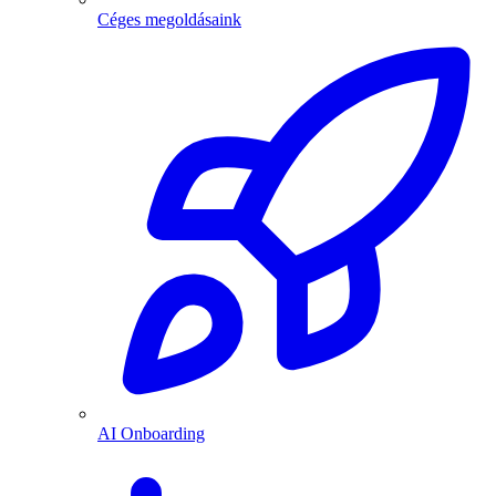
Céges megoldásaink
AI Onboarding