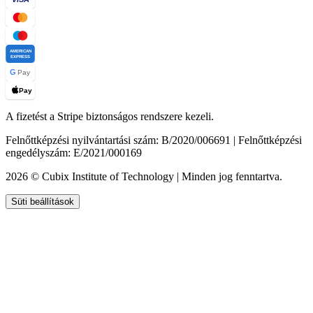
AMERICAN
EXPRESS
G
Pay
Pay
A fizetést a Stripe biztonságos rendszere kezeli.
Felnőttképzési nyilvántartási szám: B/2020/006691 | Felnőttképzési
engedélyszám: E/2021/000169
2026 © Cubix Institute of Technology | Minden jog fenntartva.
Süti beállítások