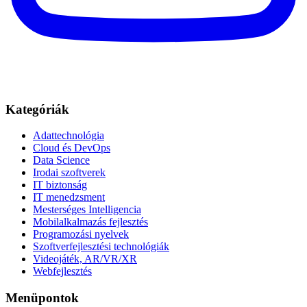
Kategóriák
Adattechnológia
Cloud és DevOps
Data Science
Irodai szoftverek
IT biztonság
IT menedzsment
Mesterséges Intelligencia
Mobilalkalmazás fejlesztés
Programozási nyelvek
Szoftverfejlesztési technológiák
Videojáték, AR/VR/XR
Webfejlesztés
Menüpontok