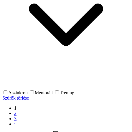
Aszinkron
Mentorált
Tréning
Szűrők törlése
1
2
3
›