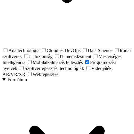
Adattechnológia
Cloud és DevOps
Data Science
Irodai
szoftverek
IT biztonság
IT menedzsment
Mesterséges
Intelligencia
Mobilalkalmazás fejlesztés
Programozási
nyelvek
Szoftverfejlesztési technológiák
Videojáték,
AR/VR/XR
Webfejlesztés
Formátum