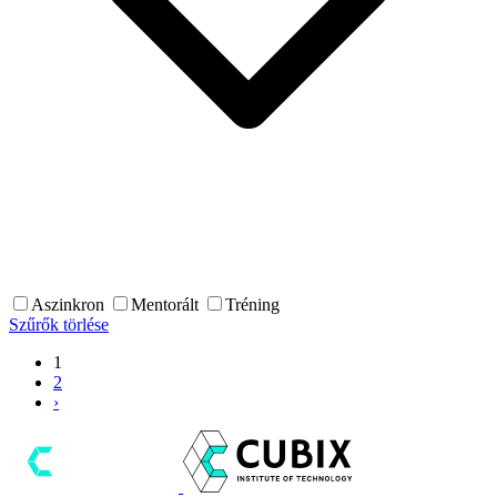
Aszinkron
Mentorált
Tréning
Szűrők törlése
1
2
›