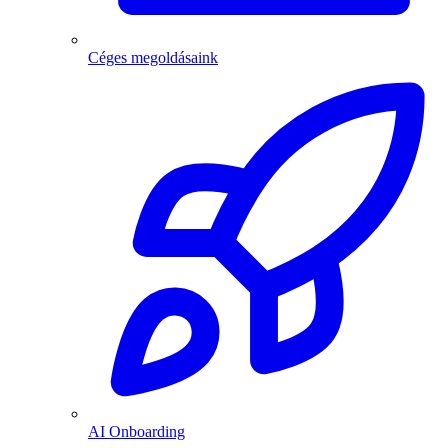
Céges megoldásaink
AI Onboarding