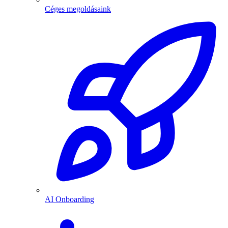
Céges megoldásaink
AI Onboarding