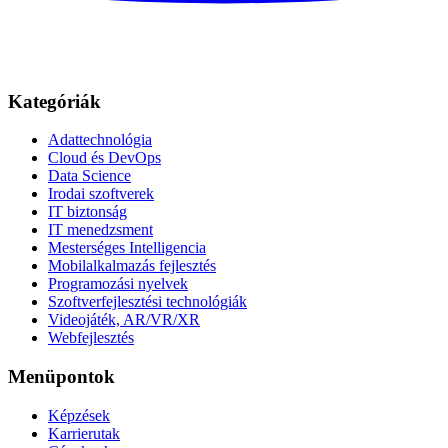
Kategóriák
Adattechnológia
Cloud és DevOps
Data Science
Irodai szoftverek
IT biztonság
IT menedzsment
Mesterséges Intelligencia
Mobilalkalmazás fejlesztés
Programozási nyelvek
Szoftverfejlesztési technológiák
Videojáték, AR/VR/XR
Webfejlesztés
Menüpontok
Képzések
Karrierutak