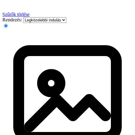
Szűrők törlése
Rendezés: