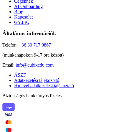
Cégeknek
AI Onboarding
Blog
Kapcsolat
GY.I.K.
Általános információk
Telefon:
+36 30 717 9867
(munkanapokon 9-17 óra között)
Email:
info@cubixedu.com
ÁSZF
Adatkezelési tájékoztató
Hírlevél adatkezelési tájékoztató
Biztonságos bankkártyás fizetés
Stripe
VISA