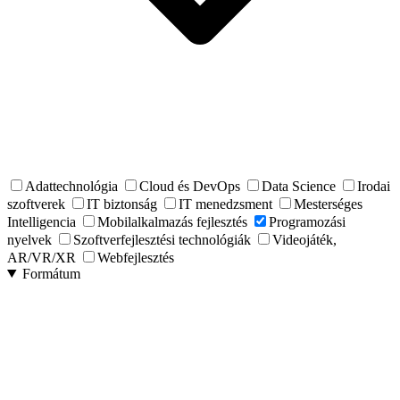
Adattechnológia
Cloud és DevOps
Data Science
Irodai
szoftverek
IT biztonság
IT menedzsment
Mesterséges
Intelligencia
Mobilalkalmazás fejlesztés
Programozási
nyelvek
Szoftverfejlesztési technológiák
Videojáték,
AR/VR/XR
Webfejlesztés
Formátum