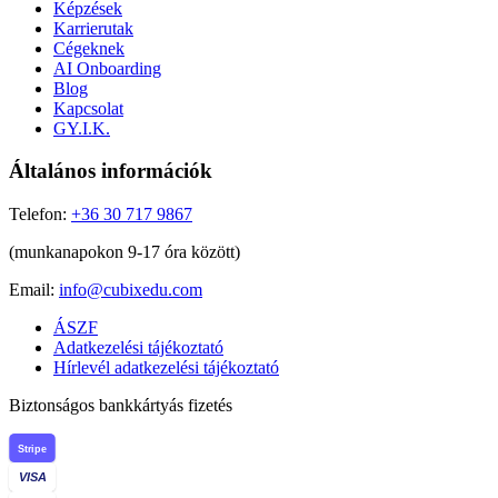
Képzések
Karrierutak
Cégeknek
AI Onboarding
Blog
Kapcsolat
GY.I.K.
Általános információk
Telefon:
+36 30 717 9867
(munkanapokon 9-17 óra között)
Email:
info@cubixedu.com
ÁSZF
Adatkezelési tájékoztató
Hírlevél adatkezelési tájékoztató
Biztonságos bankkártyás fizetés
Stripe
VISA