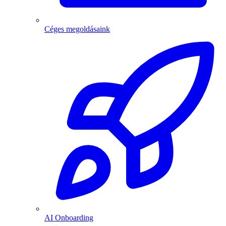
Céges megoldásaink
AI Onboarding