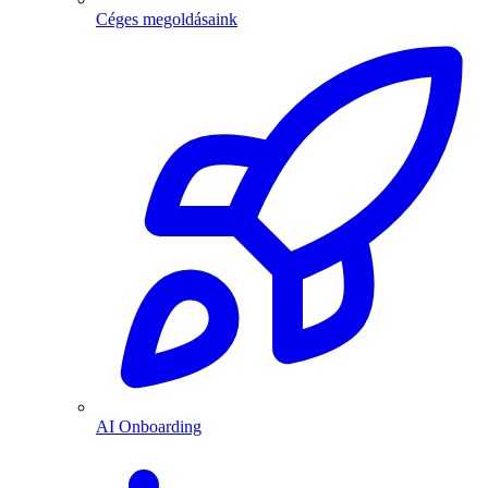
Céges megoldásaink
AI Onboarding