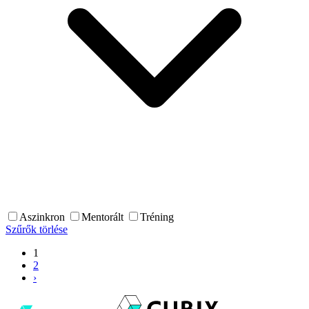
Aszinkron
Mentorált
Tréning
Szűrők törlése
1
2
›