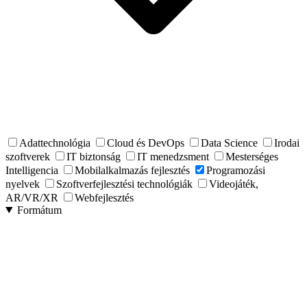
Adattechnológia
Cloud és DevOps
Data Science
Irodai
szoftverek
IT biztonság
IT menedzsment
Mesterséges
Intelligencia
Mobilalkalmazás fejlesztés
Programozási
nyelvek
Szoftverfejlesztési technológiák
Videojáték,
AR/VR/XR
Webfejlesztés
Formátum