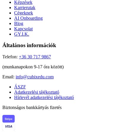
Képzések
Karrierutak
Cégeknek
AI Onboarding
Blog
Kapcsolat
GY.I.K.
Általános információk
Telefon:
+36 30 717 9867
(munkanapokon 9-17 óra között)
Email:
info@cubixedu.com
ÁSZF
Adatkezelési tájékoztató
Hírlevél adatkezelési tájékoztató
Biztonságos bankkártyás fizetés
Stripe
VISA