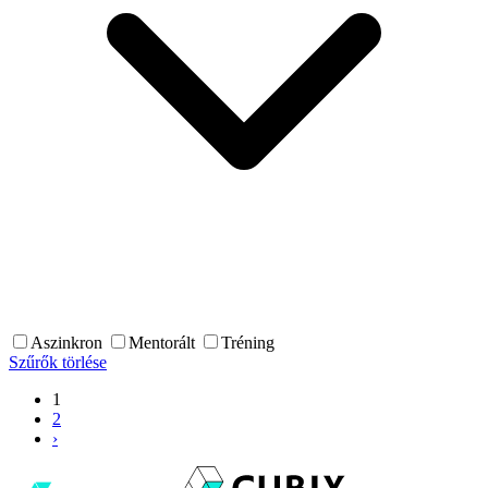
Aszinkron
Mentorált
Tréning
Szűrők törlése
1
2
›