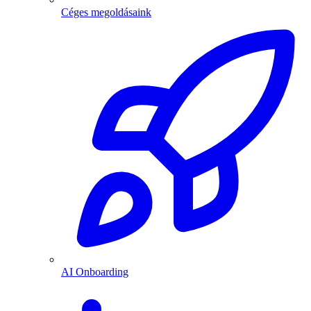
Céges megoldásaink
AI Onboarding