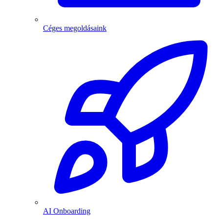
Céges megoldásaink
AI Onboarding