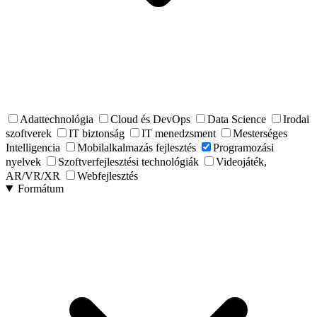
Adattechnológia
Cloud és DevOps
Data Science
Irodai
szoftverek
IT biztonság
IT menedzsment
Mesterséges
Intelligencia
Mobilalkalmazás fejlesztés
Programozási
nyelvek
Szoftverfejlesztési technológiák
Videojáték,
AR/VR/XR
Webfejlesztés
Formátum