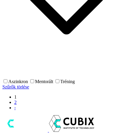
Aszinkron
Mentorált
Tréning
Szűrők törlése
1
2
›