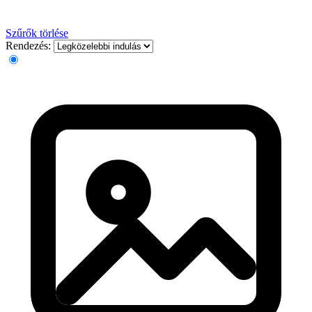
Szűrők törlése
Rendezés: