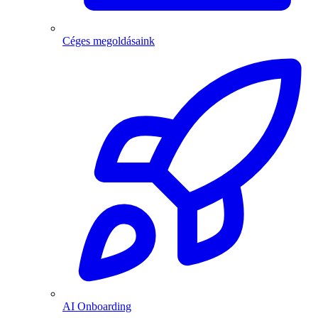
Céges megoldásaink
AI Onboarding