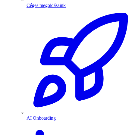
Céges megoldásaink
AI Onboarding