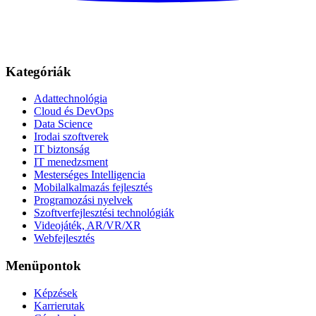
Kategóriák
Adattechnológia
Cloud és DevOps
Data Science
Irodai szoftverek
IT biztonság
IT menedzsment
Mesterséges Intelligencia
Mobilalkalmazás fejlesztés
Programozási nyelvek
Szoftverfejlesztési technológiák
Videojáték, AR/VR/XR
Webfejlesztés
Menüpontok
Képzések
Karrierutak