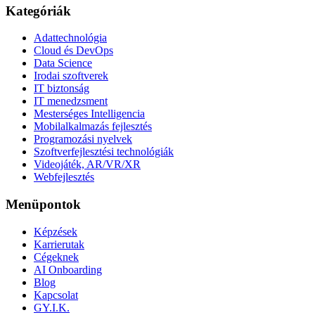
Kategóriák
Adattechnológia
Cloud és DevOps
Data Science
Irodai szoftverek
IT biztonság
IT menedzsment
Mesterséges Intelligencia
Mobilalkalmazás fejlesztés
Programozási nyelvek
Szoftverfejlesztési technológiák
Videojáték, AR/VR/XR
Webfejlesztés
Menüpontok
Képzések
Karrierutak
Cégeknek
AI Onboarding
Blog
Kapcsolat
GY.I.K.