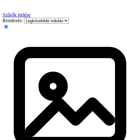
Szűrők törlése
Rendezés: