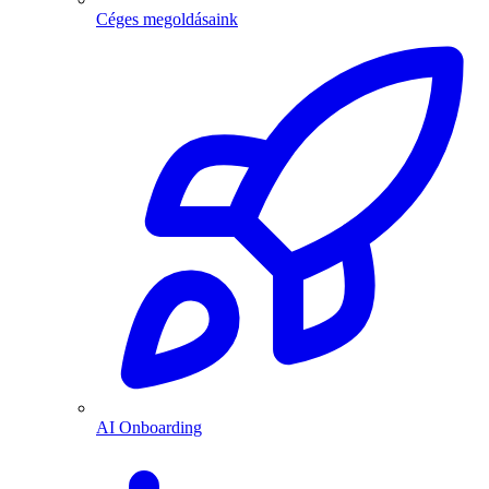
Céges megoldásaink
AI Onboarding