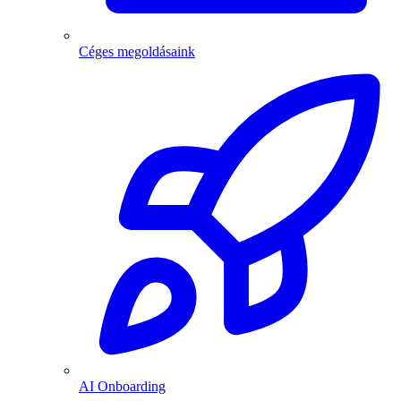
Céges megoldásaink
AI Onboarding