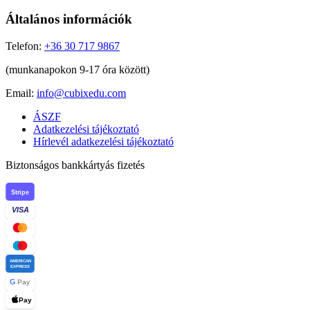
Általános információk
Telefon:
+36 30 717 9867
(munkanapokon 9-17 óra között)
Email:
info@cubixedu.com
ÁSZF
Adatkezelési tájékoztató
Hírlevél adatkezelési tájékoztató
Biztonságos bankkártyás fizetés
Stripe
VISA
AMERICAN
EXPRESS
G
Pay
Pay