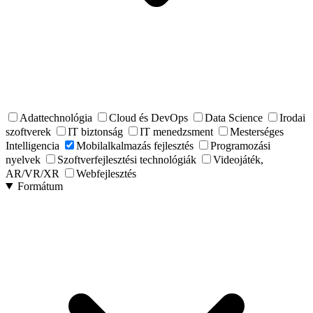
Adattechnológia
Cloud és DevOps
Data Science
Irodai
szoftverek
IT biztonság
IT menedzsment
Mesterséges
Intelligencia
Mobilalkalmazás fejlesztés
Programozási
nyelvek
Szoftverfejlesztési technológiák
Videojáték,
AR/VR/XR
Webfejlesztés
Formátum