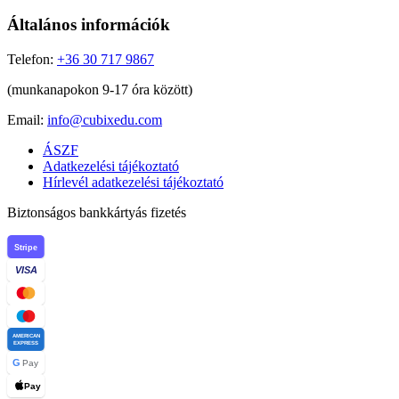
Általános információk
Telefon:
+36 30 717 9867
(munkanapokon 9-17 óra között)
Email:
info@cubixedu.com
ÁSZF
Adatkezelési tájékoztató
Hírlevél adatkezelési tájékoztató
Biztonságos bankkártyás fizetés
Stripe
VISA
AMERICAN
EXPRESS
G
Pay
Pay