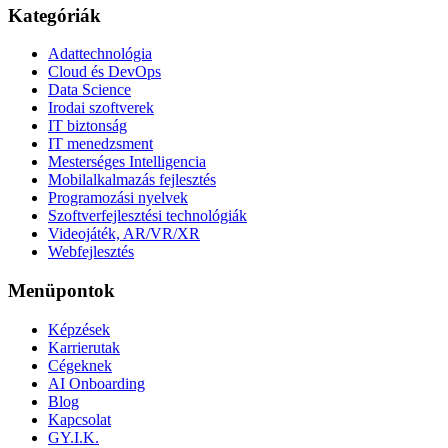
Kategóriák
Adattechnológia
Cloud és DevOps
Data Science
Irodai szoftverek
IT biztonság
IT menedzsment
Mesterséges Intelligencia
Mobilalkalmazás fejlesztés
Programozási nyelvek
Szoftverfejlesztési technológiák
Videojáték, AR/VR/XR
Webfejlesztés
Menüpontok
Képzések
Karrierutak
Cégeknek
AI Onboarding
Blog
Kapcsolat
GY.I.K.