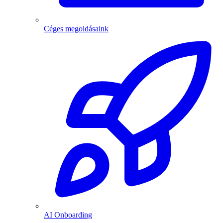
Céges megoldásaink
AI Onboarding