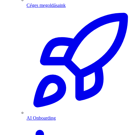
Céges megoldásaink
AI Onboarding