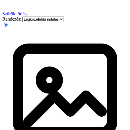
Szűrők törlése
Rendezés: