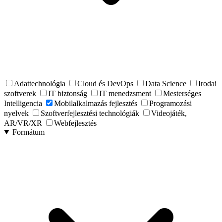
Adattechnológia
Cloud és DevOps
Data Science
Irodai
szoftverek
IT biztonság
IT menedzsment
Mesterséges
Intelligencia
Mobilalkalmazás fejlesztés
Programozási
nyelvek
Szoftverfejlesztési technológiák
Videojáték,
AR/VR/XR
Webfejlesztés
Formátum