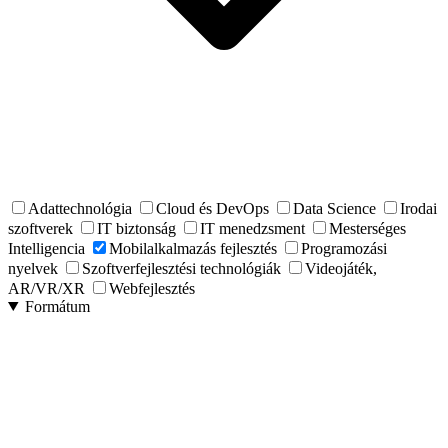
Adattechnológia
Cloud és DevOps
Data Science
Irodai
szoftverek
IT biztonság
IT menedzsment
Mesterséges
Intelligencia
Mobilalkalmazás fejlesztés
Programozási
nyelvek
Szoftverfejlesztési technológiák
Videojáték,
AR/VR/XR
Webfejlesztés
Formátum