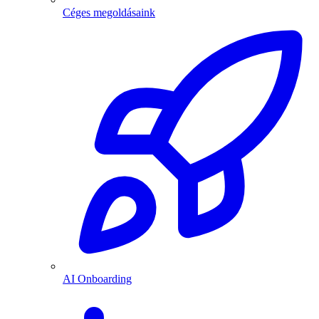
Céges megoldásaink
AI Onboarding