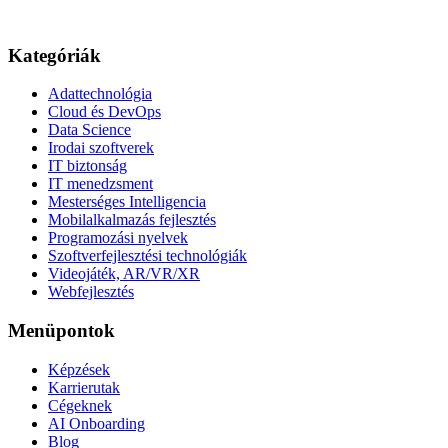
Kategóriák
Adattechnológia
Cloud és DevOps
Data Science
Irodai szoftverek
IT biztonság
IT menedzsment
Mesterséges Intelligencia
Mobilalkalmazás fejlesztés
Programozási nyelvek
Szoftverfejlesztési technológiák
Videojáték, AR/VR/XR
Webfejlesztés
Menüpontok
Képzések
Karrierutak
Cégeknek
AI Onboarding
Blog