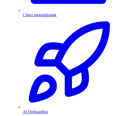
Céges megoldásaink
AI Onboarding