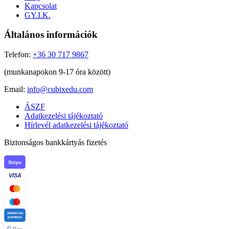
Kapcsolat
GY.I.K.
Általános információk
Telefon:
+36 30 717 9867
(munkanapokon 9-17 óra között)
Email:
info@cubixedu.com
ÁSZF
Adatkezelési tájékoztató
Hírlevél adatkezelési tájékoztató
Biztonságos bankkártyás fizetés
Stripe
VISA
AMERICAN
EXPRESS
G
Pay