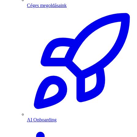
Céges megoldásaink
AI Onboarding