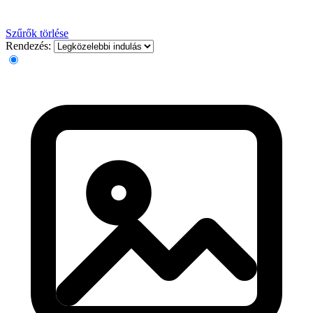
Szűrők törlése
Rendezés: