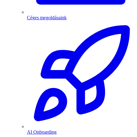
Céges megoldásaink
AI Onboarding