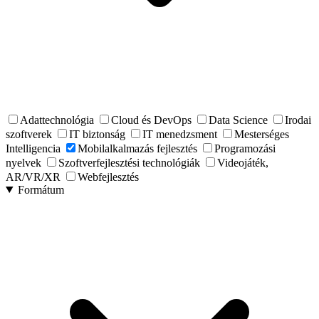
Adattechnológia
Cloud és DevOps
Data Science
Irodai
szoftverek
IT biztonság
IT menedzsment
Mesterséges
Intelligencia
Mobilalkalmazás fejlesztés
Programozási
nyelvek
Szoftverfejlesztési technológiák
Videojáték,
AR/VR/XR
Webfejlesztés
Formátum