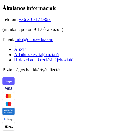
Általános információk
Telefon:
+36 30 717 9867
(munkanapokon 9-17 óra között)
Email:
info@cubixedu.com
ÁSZF
Adatkezelési tájékoztató
Hírlevél adatkezelési tájékoztató
Biztonságos bankkártyás fizetés
Stripe
VISA
AMERICAN
EXPRESS
G
Pay
Pay