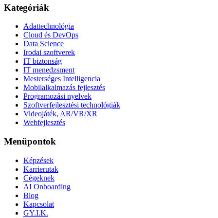
Kategóriák
Adattechnológia
Cloud és DevOps
Data Science
Irodai szoftverek
IT biztonság
IT menedzsment
Mesterséges Intelligencia
Mobilalkalmazás fejlesztés
Programozási nyelvek
Szoftverfejlesztési technológiák
Videojáték, AR/VR/XR
Webfejlesztés
Menüpontok
Képzések
Karrierutak
Cégeknek
AI Onboarding
Blog
Kapcsolat
GY.I.K.