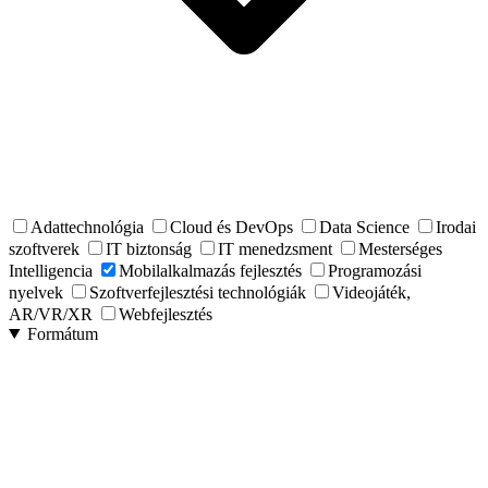
Adattechnológia
Cloud és DevOps
Data Science
Irodai
szoftverek
IT biztonság
IT menedzsment
Mesterséges
Intelligencia
Mobilalkalmazás fejlesztés
Programozási
nyelvek
Szoftverfejlesztési technológiák
Videojáték,
AR/VR/XR
Webfejlesztés
Formátum