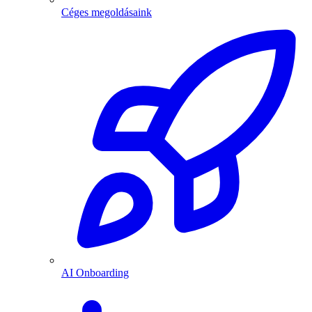
Céges megoldásaink
AI Onboarding