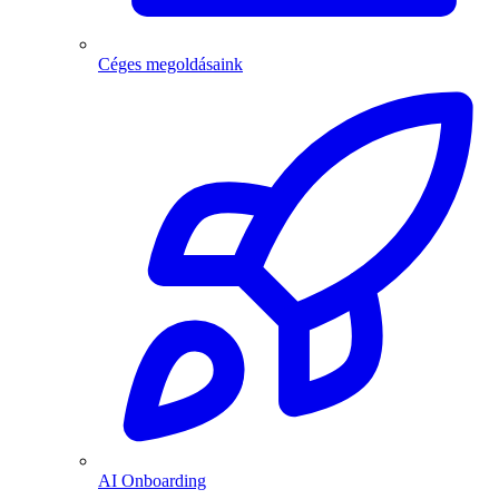
Céges megoldásaink
AI Onboarding