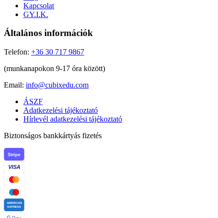
Kapcsolat
GY.I.K.
Általános információk
Telefon:
+36 30 717 9867
(munkanapokon 9-17 óra között)
Email:
info@cubixedu.com
ÁSZF
Adatkezelési tájékoztató
Hírlevél adatkezelési tájékoztató
Biztonságos bankkártyás fizetés
Stripe
VISA
AMERICAN
EXPRESS
G
Pay