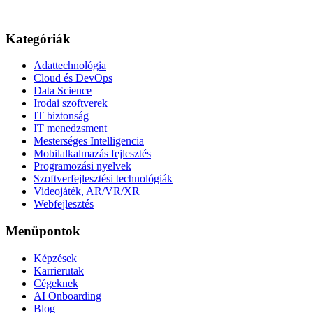
Kategóriák
Adattechnológia
Cloud és DevOps
Data Science
Irodai szoftverek
IT biztonság
IT menedzsment
Mesterséges Intelligencia
Mobilalkalmazás fejlesztés
Programozási nyelvek
Szoftverfejlesztési technológiák
Videojáték, AR/VR/XR
Webfejlesztés
Menüpontok
Képzések
Karrierutak
Cégeknek
AI Onboarding
Blog