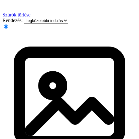
Szűrők törlése
Rendezés: