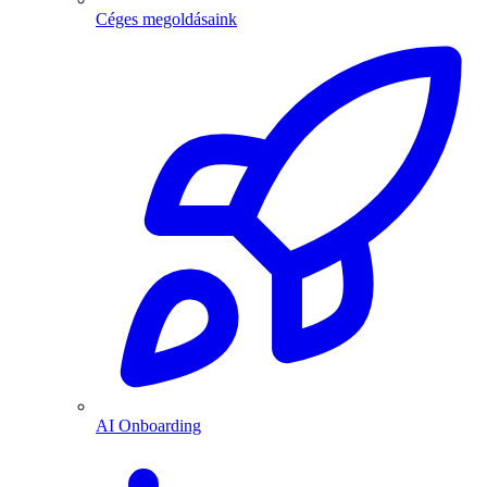
Céges megoldásaink
AI Onboarding