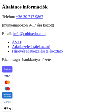
Általános információk
Telefon:
+36 30 717 9867
(munkanapokon 9-17 óra között)
Email:
info@cubixedu.com
ÁSZF
Adatkezelési tájékoztató
Hírlevél adatkezelési tájékoztató
Biztonságos bankkártyás fizetés
Stripe
VISA
AMERICAN
EXPRESS
G
Pay
Pay