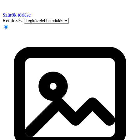
Szűrők törlése
Rendezés: