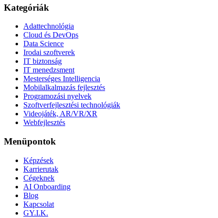
Kategóriák
Adattechnológia
Cloud és DevOps
Data Science
Irodai szoftverek
IT biztonság
IT menedzsment
Mesterséges Intelligencia
Mobilalkalmazás fejlesztés
Programozási nyelvek
Szoftverfejlesztési technológiák
Videojáték, AR/VR/XR
Webfejlesztés
Menüpontok
Képzések
Karrierutak
Cégeknek
AI Onboarding
Blog
Kapcsolat
GY.I.K.