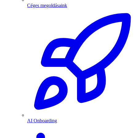
Céges megoldásaink
AI Onboarding