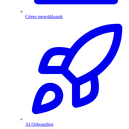
Céges megoldásaink
AI Onboarding