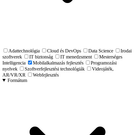
Adattechnológia
Cloud és DevOps
Data Science
Irodai
szoftverek
IT biztonság
IT menedzsment
Mesterséges
Intelligencia
Mobilalkalmazás fejlesztés
Programozási
nyelvek
Szoftverfejlesztési technológiák
Videojáték,
AR/VR/XR
Webfejlesztés
Formátum