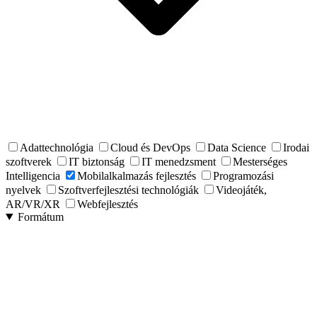
Adattechnológia
Cloud és DevOps
Data Science
Irodai
szoftverek
IT biztonság
IT menedzsment
Mesterséges
Intelligencia
Mobilalkalmazás fejlesztés
Programozási
nyelvek
Szoftverfejlesztési technológiák
Videojáték,
AR/VR/XR
Webfejlesztés
Formátum