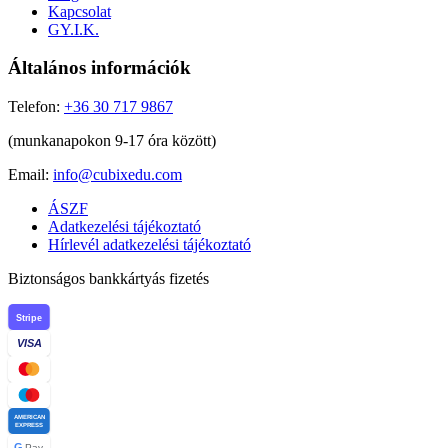
Kapcsolat
GY.I.K.
Általános információk
Telefon:
+36 30 717 9867
(munkanapokon 9-17 óra között)
Email:
info@cubixedu.com
ÁSZF
Adatkezelési tájékoztató
Hírlevél adatkezelési tájékoztató
Biztonságos bankkártyás fizetés
Stripe
VISA
AMERICAN
EXPRESS
G
Pay