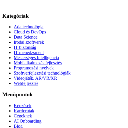
Kategóriák
Adattechnológia
Cloud és DevOps
Data Science
Irodai szoftverek
IT biztonság
IT menedzsment
Mesterséges Intelligencia
Mobilalkalmazás fejlesztés
Programozási nyelvek
Szoftverfejlesztési technológiák
Videojáték, AR/VR/XR
Webfejlesztés
Menüpontok
Képzések
Karrierutak
Cégeknek
AI Onboarding
Blog