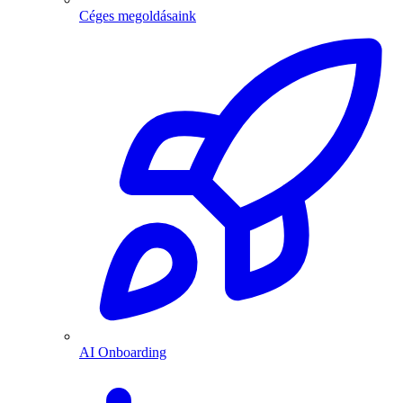
Céges megoldásaink
AI Onboarding