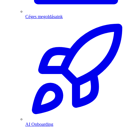
Céges megoldásaink
AI Onboarding