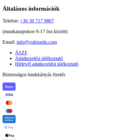
Általános információk
Telefon:
+36 30 717 9867
(munkanapokon 9-17 óra között)
Email:
info@cubixedu.com
ÁSZF
Adatkezelési tájékoztató
Hírlevél adatkezelési tájékoztató
Biztonságos bankkártyás fizetés
Stripe
VISA
AMERICAN
EXPRESS
G
Pay
Pay