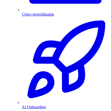
Céges megoldásaink
AI Onboarding