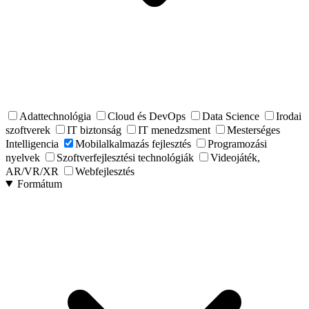
Adattechnológia
Cloud és DevOps
Data Science
Irodai
szoftverek
IT biztonság
IT menedzsment
Mesterséges
Intelligencia
Mobilalkalmazás fejlesztés
Programozási
nyelvek
Szoftverfejlesztési technológiák
Videojáték,
AR/VR/XR
Webfejlesztés
Formátum