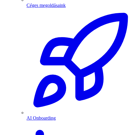
Céges megoldásaink
AI Onboarding