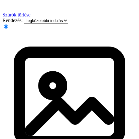
Szűrők törlése
Rendezés: