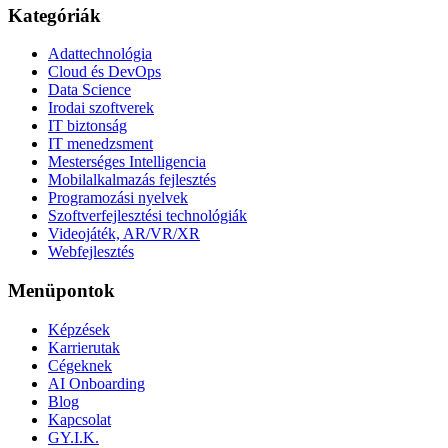
Kategóriák
Adattechnológia
Cloud és DevOps
Data Science
Irodai szoftverek
IT biztonság
IT menedzsment
Mesterséges Intelligencia
Mobilalkalmazás fejlesztés
Programozási nyelvek
Szoftverfejlesztési technológiák
Videojáték, AR/VR/XR
Webfejlesztés
Menüpontok
Képzések
Karrierutak
Cégeknek
AI Onboarding
Blog
Kapcsolat
GY.I.K.