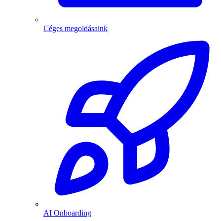
Céges megoldásaink
AI Onboarding