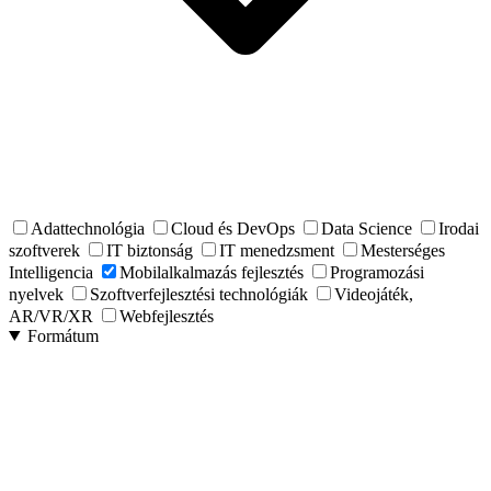
Adattechnológia
Cloud és DevOps
Data Science
Irodai
szoftverek
IT biztonság
IT menedzsment
Mesterséges
Intelligencia
Mobilalkalmazás fejlesztés
Programozási
nyelvek
Szoftverfejlesztési technológiák
Videojáték,
AR/VR/XR
Webfejlesztés
Formátum