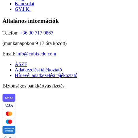
Kapcsolat
GY.I.K.
Általános információk
Telefon:
+36 30 717 9867
(munkanapokon 9-17 óra között)
Email:
info@cubixedu.com
ÁSZF
Adatkezelési tájékoztató
Hírlevél adatkezelési tájékoztató
Biztonságos bankkártyás fizetés
Stripe
VISA
AMERICAN
EXPRESS
G
Pay