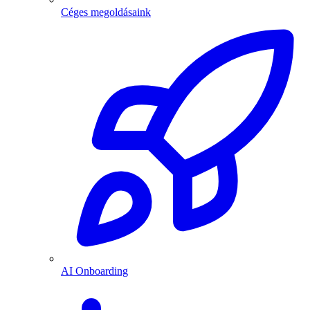
Céges megoldásaink
AI Onboarding