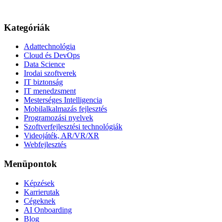
Kategóriák
Adattechnológia
Cloud és DevOps
Data Science
Irodai szoftverek
IT biztonság
IT menedzsment
Mesterséges Intelligencia
Mobilalkalmazás fejlesztés
Programozási nyelvek
Szoftverfejlesztési technológiák
Videojáték, AR/VR/XR
Webfejlesztés
Menüpontok
Képzések
Karrierutak
Cégeknek
AI Onboarding
Blog