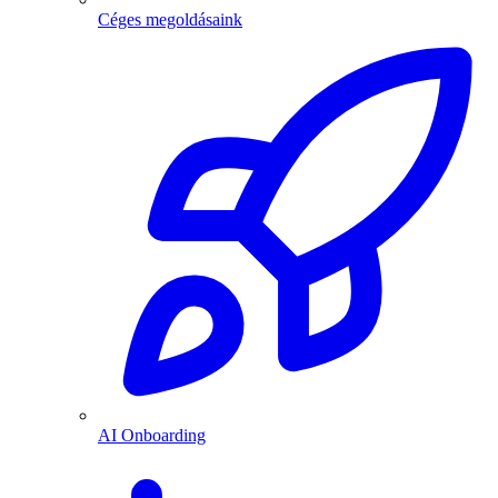
Céges megoldásaink
AI Onboarding