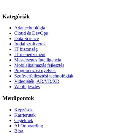
Kategóriák
Adattechnológia
Cloud és DevOps
Data Science
Irodai szoftverek
IT biztonság
IT menedzsment
Mesterséges Intelligencia
Mobilalkalmazás fejlesztés
Programozási nyelvek
Szoftverfejlesztési technológiák
Videojáték, AR/VR/XR
Webfejlesztés
Menüpontok
Képzések
Karrierutak
Cégeknek
AI Onboarding
Blog