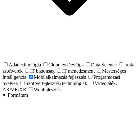
Adattechnológia
Cloud és DevOps
Data Science
Irodai
szoftverek
IT biztonság
IT menedzsment
Mesterséges
Intelligencia
Mobilalkalmazás fejlesztés
Programozási
nyelvek
Szoftverfejlesztési technológiák
Videojáték,
AR/VR/XR
Webfejlesztés
Formátum