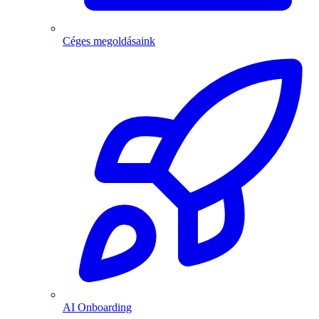
Céges megoldásaink
AI Onboarding