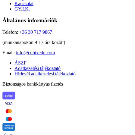
Kapcsolat
GY.I.K.
Általános információk
Telefon:
+36 30 717 9867
(munkanapokon 9-17 óra között)
Email:
info@cubixedu.com
ÁSZF
Adatkezelési tájékoztató
Hírlevél adatkezelési tájékoztató
Biztonságos bankkártyás fizetés
Stripe
VISA
AMERICAN
EXPRESS
G
Pay