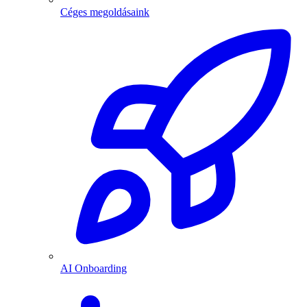
Céges megoldásaink
AI Onboarding