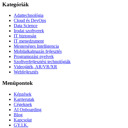
Kategóriák
Adattechnológia
Cloud és DevOps
Data Science
Irodai szoftverek
IT biztonság
IT menedzsment
Mesterséges Intelligencia
Mobilalkalmazás fejlesztés
Programozási nyelvek
Szoftverfejlesztési technológiák
Videojáték, AR/VR/XR
Webfejlesztés
Menüpontok
Képzések
Karrierutak
Cégeknek
AI Onboarding
Blog
Kapcsolat
GY.I.K.