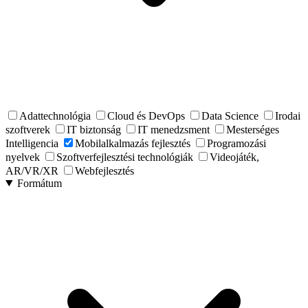
Adattechnológia
Cloud és DevOps
Data Science
Irodai
szoftverek
IT biztonság
IT menedzsment
Mesterséges
Intelligencia
Mobilalkalmazás fejlesztés
Programozási
nyelvek
Szoftverfejlesztési technológiák
Videojáték,
AR/VR/XR
Webfejlesztés
Formátum