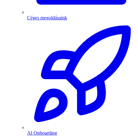
Céges megoldásaink
AI Onboarding