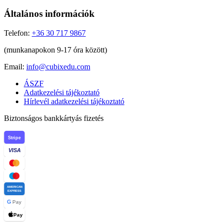
Általános információk
Telefon:
+36 30 717 9867
(munkanapokon 9-17 óra között)
Email:
info@cubixedu.com
ÁSZF
Adatkezelési tájékoztató
Hírlevél adatkezelési tájékoztató
Biztonságos bankkártyás fizetés
Stripe
VISA
AMERICAN
EXPRESS
G
Pay
Pay