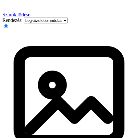
Szűrők törlése
Rendezés: