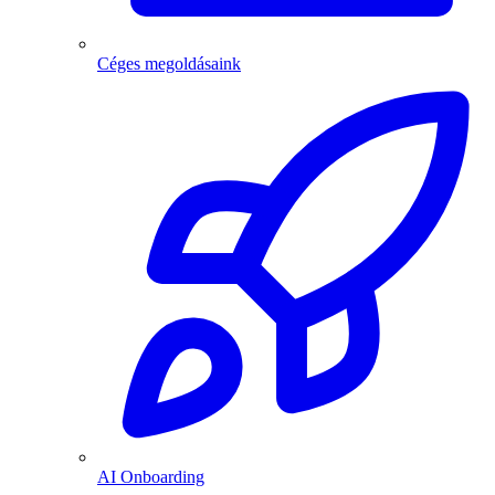
Céges megoldásaink
AI Onboarding