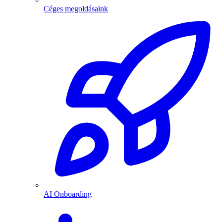
Céges megoldásaink
AI Onboarding