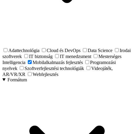
Adattechnológia
Cloud és DevOps
Data Science
Irodai
szoftverek
IT biztonság
IT menedzsment
Mesterséges
Intelligencia
Mobilalkalmazás fejlesztés
Programozási
nyelvek
Szoftverfejlesztési technológiák
Videojáték,
AR/VR/XR
Webfejlesztés
Formátum