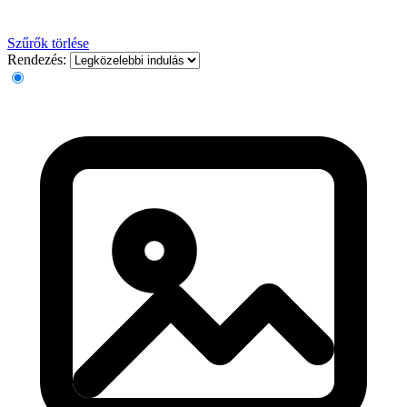
Szűrők törlése
Rendezés: