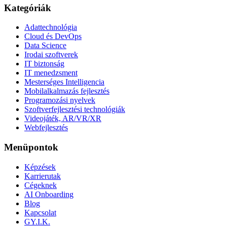
Kategóriák
Adattechnológia
Cloud és DevOps
Data Science
Irodai szoftverek
IT biztonság
IT menedzsment
Mesterséges Intelligencia
Mobilalkalmazás fejlesztés
Programozási nyelvek
Szoftverfejlesztési technológiák
Videojáték, AR/VR/XR
Webfejlesztés
Menüpontok
Képzések
Karrierutak
Cégeknek
AI Onboarding
Blog
Kapcsolat
GY.I.K.