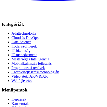
Kategóriák
Adattechnológia
Cloud és DevOps
Data Science
Irodai szoftverek
IT biztonság
IT menedzsment
Mesterséges Intelligencia
Mobilalkalmazás fejlesztés
Programozási nyelvek
Szoftverfejlesztési technológiák
Videojáték, AR/VR/XR
Webfejlesztés
Menüpontok
Képzések
Karrierutak