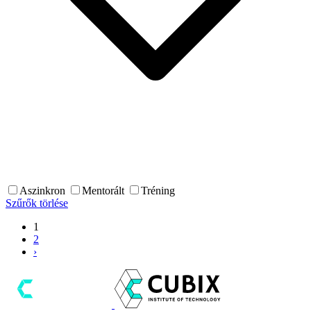
Aszinkron
Mentorált
Tréning
Szűrők törlése
1
2
›