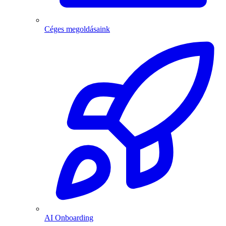
Céges megoldásaink
AI Onboarding