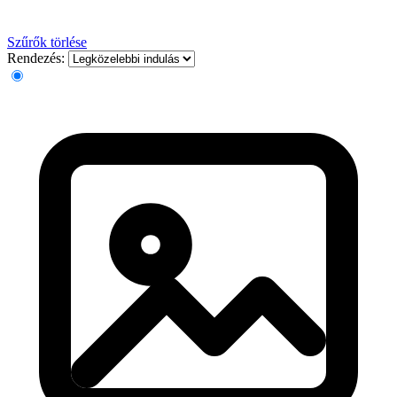
Szűrők törlése
Rendezés: