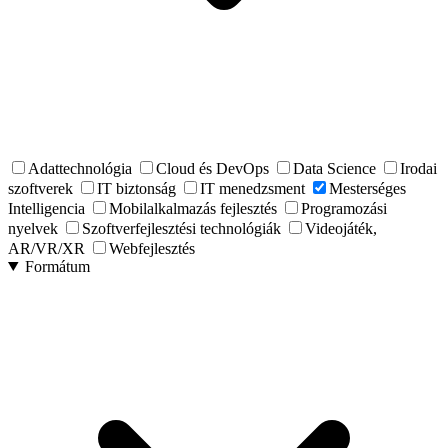
Adattechnológia
Cloud és DevOps
Data Science
Irodai
szoftverek
IT biztonság
IT menedzsment
Mesterséges
Intelligencia
Mobilalkalmazás fejlesztés
Programozási
nyelvek
Szoftverfejlesztési technológiák
Videojáték,
AR/VR/XR
Webfejlesztés
Formátum