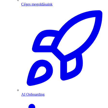
Céges megoldásaink
AI Onboarding