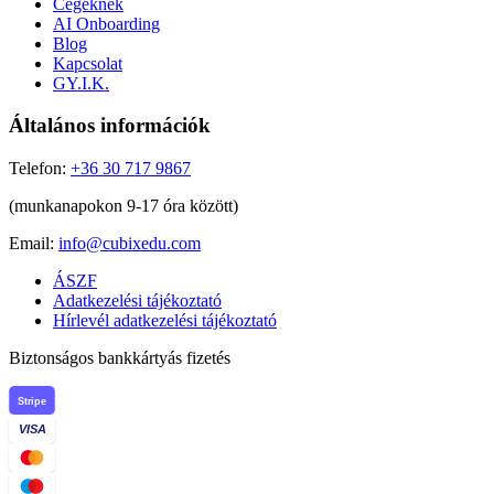
Cégeknek
AI Onboarding
Blog
Kapcsolat
GY.I.K.
Általános információk
Telefon:
+36 30 717 9867
(munkanapokon 9-17 óra között)
Email:
info@cubixedu.com
ÁSZF
Adatkezelési tájékoztató
Hírlevél adatkezelési tájékoztató
Biztonságos bankkártyás fizetés
Stripe
VISA