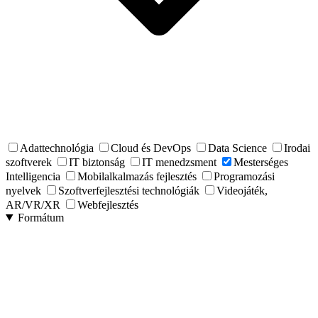
Adattechnológia
Cloud és DevOps
Data Science
Irodai
szoftverek
IT biztonság
IT menedzsment
Mesterséges
Intelligencia
Mobilalkalmazás fejlesztés
Programozási
nyelvek
Szoftverfejlesztési technológiák
Videojáték,
AR/VR/XR
Webfejlesztés
Formátum