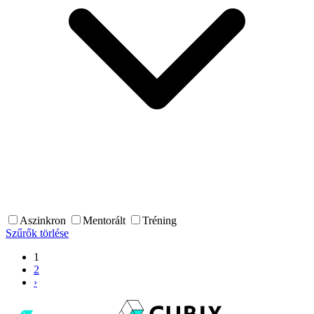
Aszinkron
Mentorált
Tréning
Szűrők törlése
1
2
›