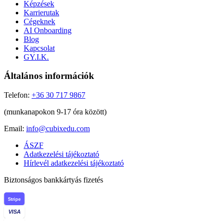
Képzések
Karrierutak
Cégeknek
AI Onboarding
Blog
Kapcsolat
GY.I.K.
Általános információk
Telefon:
+36 30 717 9867
(munkanapokon 9-17 óra között)
Email:
info@cubixedu.com
ÁSZF
Adatkezelési tájékoztató
Hírlevél adatkezelési tájékoztató
Biztonságos bankkártyás fizetés
Stripe
VISA