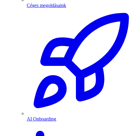
Céges megoldásaink
AI Onboarding