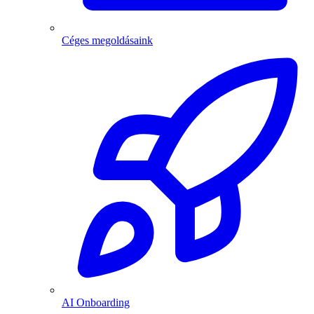
Céges megoldásaink
AI Onboarding