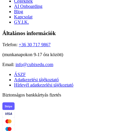
Cégeknek
AI Onboarding
Blog
Kapcsolat
GY.I.K.
Általános információk
Telefon:
+36 30 717 9867
(munkanapokon 9-17 óra között)
Email:
info@cubixedu.com
ÁSZF
Adatkezelési tájékoztató
Hírlevél adatkezelési tájékoztató
Biztonságos bankkártyás fizetés
Stripe
VISA