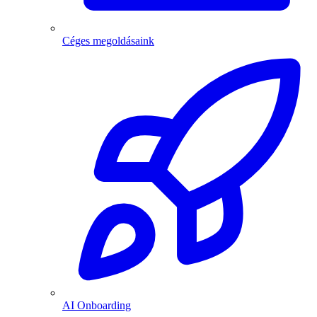
Céges megoldásaink
AI Onboarding