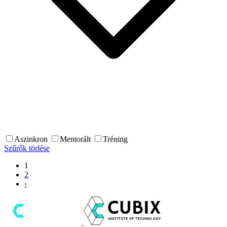
Aszinkron
Mentorált
Tréning
Szűrők törlése
1
2
›