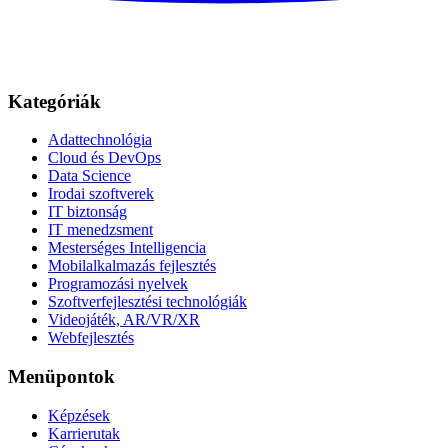
Kategóriák
Adattechnológia
Cloud és DevOps
Data Science
Irodai szoftverek
IT biztonság
IT menedzsment
Mesterséges Intelligencia
Mobilalkalmazás fejlesztés
Programozási nyelvek
Szoftverfejlesztési technológiák
Videojáték, AR/VR/XR
Webfejlesztés
Menüpontok
Képzések
Karrierutak