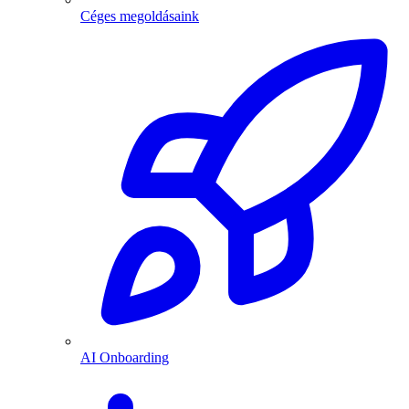
Céges megoldásaink
AI Onboarding