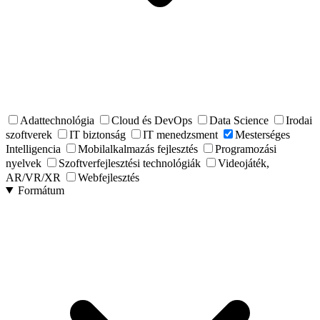
Adattechnológia
Cloud és DevOps
Data Science
Irodai
szoftverek
IT biztonság
IT menedzsment
Mesterséges
Intelligencia
Mobilalkalmazás fejlesztés
Programozási
nyelvek
Szoftverfejlesztési technológiák
Videojáték,
AR/VR/XR
Webfejlesztés
Formátum