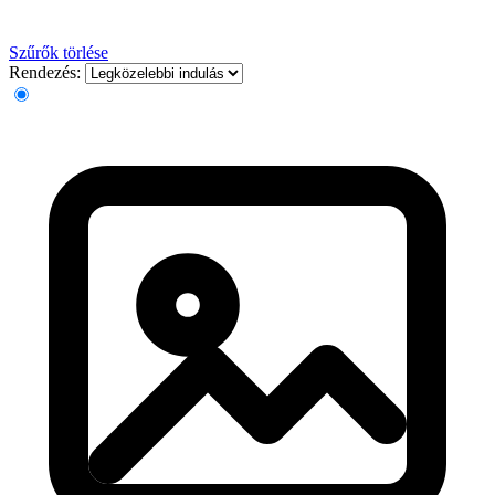
Szűrők törlése
Rendezés: