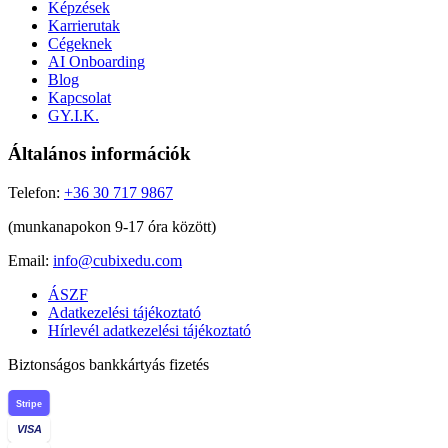
Képzések
Karrierutak
Cégeknek
AI Onboarding
Blog
Kapcsolat
GY.I.K.
Általános információk
Telefon:
+36 30 717 9867
(munkanapokon 9-17 óra között)
Email:
info@cubixedu.com
ÁSZF
Adatkezelési tájékoztató
Hírlevél adatkezelési tájékoztató
Biztonságos bankkártyás fizetés
Stripe
VISA