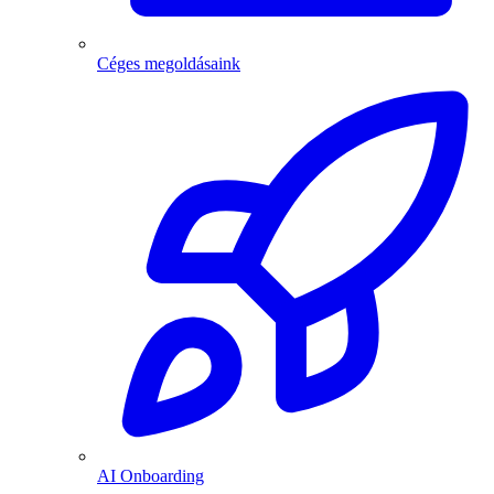
Céges megoldásaink
AI Onboarding