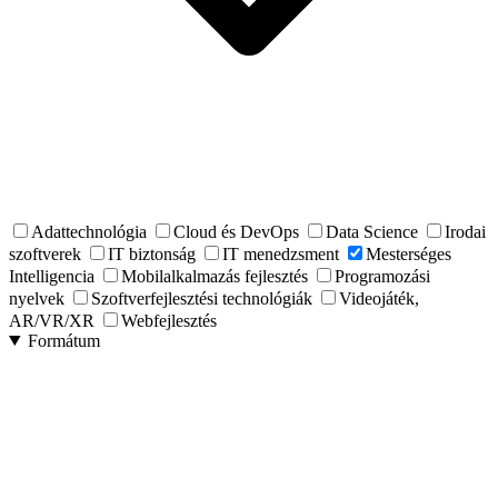
Adattechnológia
Cloud és DevOps
Data Science
Irodai
szoftverek
IT biztonság
IT menedzsment
Mesterséges
Intelligencia
Mobilalkalmazás fejlesztés
Programozási
nyelvek
Szoftverfejlesztési technológiák
Videojáték,
AR/VR/XR
Webfejlesztés
Formátum