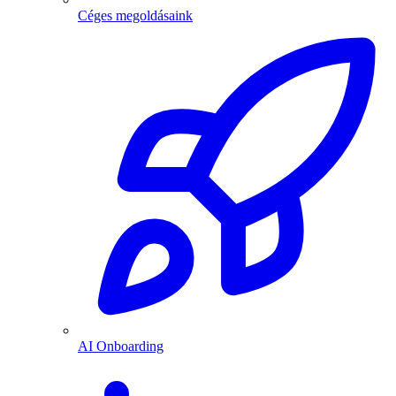
Céges megoldásaink
AI Onboarding