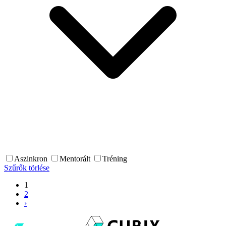
Aszinkron
Mentorált
Tréning
Szűrők törlése
1
2
›