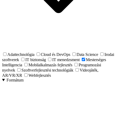
Adattechnológia
Cloud és DevOps
Data Science
Irodai
szoftverek
IT biztonság
IT menedzsment
Mesterséges
Intelligencia
Mobilalkalmazás fejlesztés
Programozási
nyelvek
Szoftverfejlesztési technológiák
Videojáték,
AR/VR/XR
Webfejlesztés
Formátum