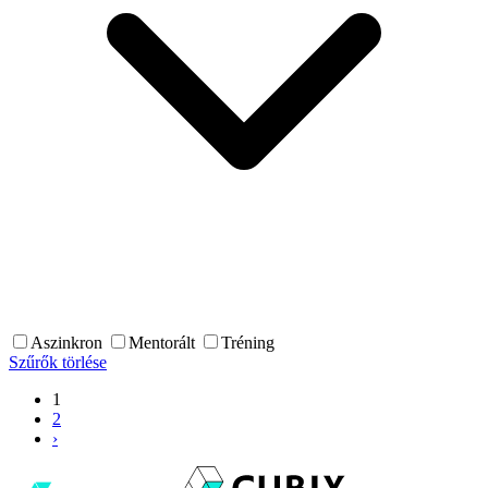
Aszinkron
Mentorált
Tréning
Szűrők törlése
1
2
›