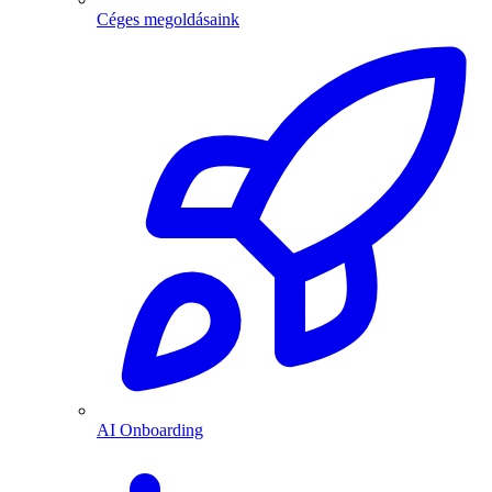
Céges megoldásaink
AI Onboarding