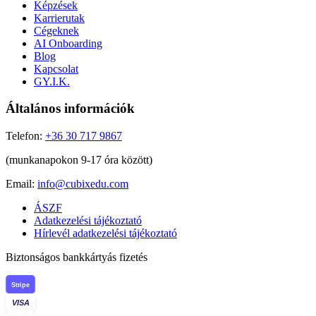
Képzések
Karrierutak
Cégeknek
AI Onboarding
Blog
Kapcsolat
GY.I.K.
Általános információk
Telefon:
+36 30 717 9867
(munkanapokon 9-17 óra között)
Email:
info@cubixedu.com
ÁSZF
Adatkezelési tájékoztató
Hírlevél adatkezelési tájékoztató
Biztonságos bankkártyás fizetés
Stripe
VISA