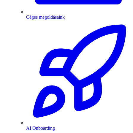
Céges megoldásaink
AI Onboarding