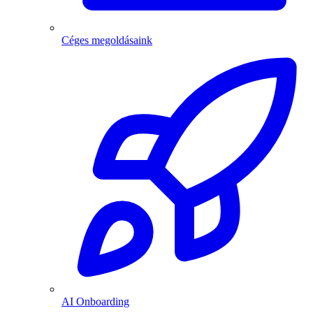
Céges megoldásaink
AI Onboarding