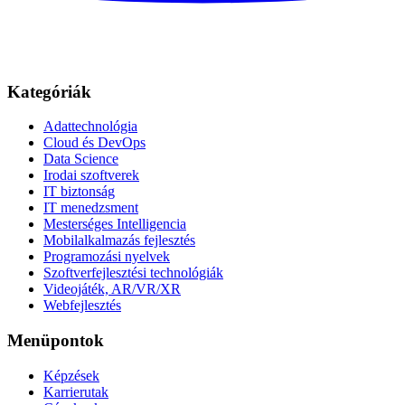
Kategóriák
Adattechnológia
Cloud és DevOps
Data Science
Irodai szoftverek
IT biztonság
IT menedzsment
Mesterséges Intelligencia
Mobilalkalmazás fejlesztés
Programozási nyelvek
Szoftverfejlesztési technológiák
Videojáték, AR/VR/XR
Webfejlesztés
Menüpontok
Képzések
Karrierutak