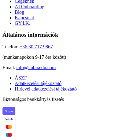
Cégeknek
AI Onboarding
Blog
Kapcsolat
GY.I.K.
Általános információk
Telefon:
+36 30 717 9867
(munkanapokon 9-17 óra között)
Email:
info@cubixedu.com
ÁSZF
Adatkezelési tájékoztató
Hírlevél adatkezelési tájékoztató
Biztonságos bankkártyás fizetés
Stripe
VISA