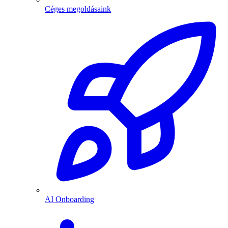
Céges megoldásaink
AI Onboarding