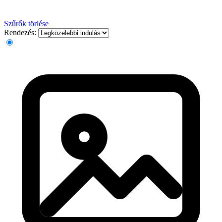
Szűrők törlése
Rendezés: