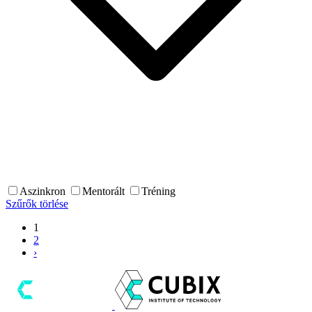
Aszinkron
Mentorált
Tréning
Szűrők törlése
1
2
›