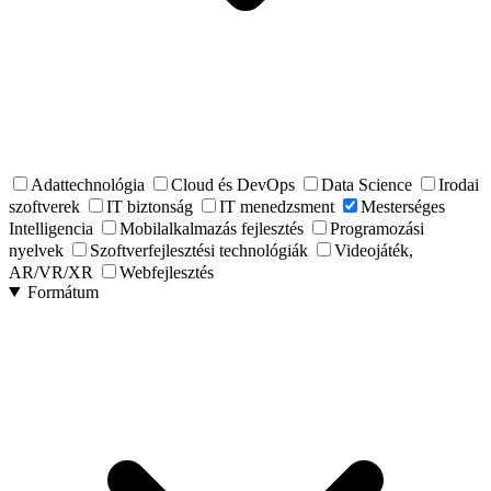
Adattechnológia
Cloud és DevOps
Data Science
Irodai
szoftverek
IT biztonság
IT menedzsment
Mesterséges
Intelligencia
Mobilalkalmazás fejlesztés
Programozási
nyelvek
Szoftverfejlesztési technológiák
Videojáték,
AR/VR/XR
Webfejlesztés
Formátum