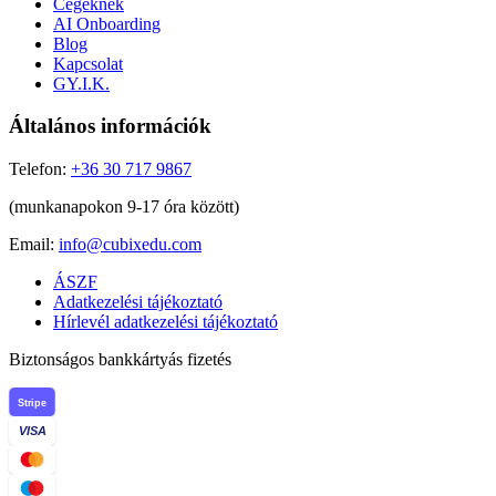
Cégeknek
AI Onboarding
Blog
Kapcsolat
GY.I.K.
Általános információk
Telefon:
+36 30 717 9867
(munkanapokon 9-17 óra között)
Email:
info@cubixedu.com
ÁSZF
Adatkezelési tájékoztató
Hírlevél adatkezelési tájékoztató
Biztonságos bankkártyás fizetés
Stripe
VISA