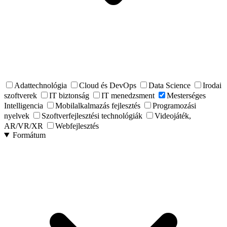
Adattechnológia
Cloud és DevOps
Data Science
Irodai
szoftverek
IT biztonság
IT menedzsment
Mesterséges
Intelligencia
Mobilalkalmazás fejlesztés
Programozási
nyelvek
Szoftverfejlesztési technológiák
Videojáték,
AR/VR/XR
Webfejlesztés
Formátum