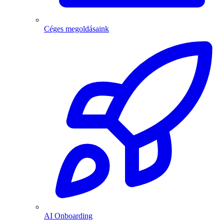
Céges megoldásaink
AI Onboarding