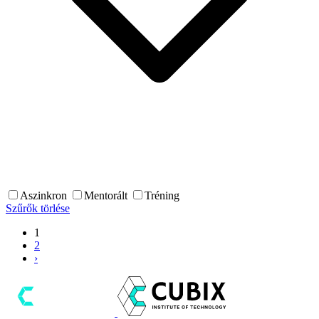
Aszinkron
Mentorált
Tréning
Szűrők törlése
1
2
›