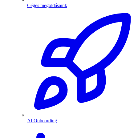
Céges megoldásaink
AI Onboarding