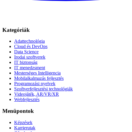
Kategóriák
Adattechnológia
Cloud és DevOps
Data Science
Irodai szoftverek
IT biztonság
IT menedzsment
Mesterséges Intelligencia
Mobilalkalmazás fejlesztés
Programozási nyelvek
Szoftverfejlesztési technológiák
Videojáték, AR/VR/XR
Webfejlesztés
Menüpontok
Képzések
Karrierutak