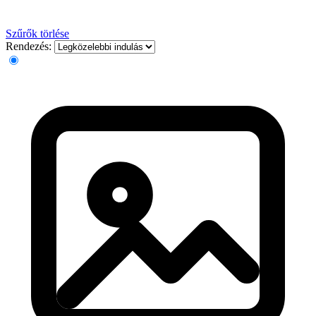
Szűrők törlése
Rendezés: